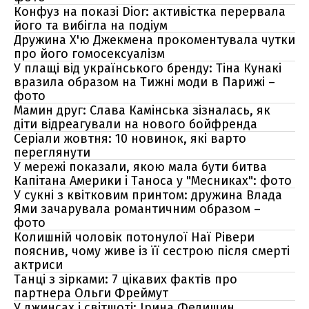
Конфуз на показі Dior: активістка перервала
його та вибігла на подіум
Дружина Х'ю Джекмена прокоментувала чутки
про його гомосексуалізм
У плащі від українського бренду: Тіна Кунакі
вразила образом на Тижні моди в Парижі –
фото
Мамин друг: Слава Камінська зізналась, як
діти відреагували на нового бойфренда
Серіали жовтня: 10 новинок, які варто
переглянути
У мережі показали, якою мала бути битва
Капітана Америки і Таноса у "Месниках": фото
У сукні з квітковим принтом: дружина Влада
Ями зачарувала романтичним образом –
фото
Колишній чоловік потонулої Наї Рівери
пояснив, чому живе із її сестрою після смерті
актриси
Танці з зірками: 7 цікавих фактів про
партнера Ольги Фреймут
У джинсах і світшоті: Ірина Федишин