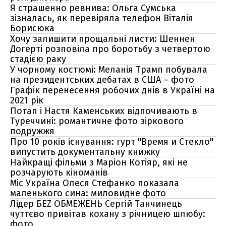
Я страшенно ревнива: Ольга Сумська
зізналась, як перевіряла телефон Віталія
Борисюка
Хочу залишити прощальні листи: Шеннен
Догерті розповіла про боротьбу з четвертою
стадією раку
У чорному костюмі: Меланія Трамп побувала
на президентських дебатах в США – фото
Графік перенесення робочих днів в Україні на
2021 рік
Потап і Настя Каменських відпочивають в
Туреччині: романтичне фото зіркового
подружжя
Про 10 років існування: гурт "Время и Стекло"
випустить документальну книжку
Найкращі фільми з Маріон Котіяр, які не
розчарують кіноманів
Міс Україна Олеся Стефанко показала
маленького сина: миловидне фото
Лідер БЕZ ОБМЕЖЕНЬ Сергій Танчинець
чуттєво привітав кохану з річницею шлюбу:
фото