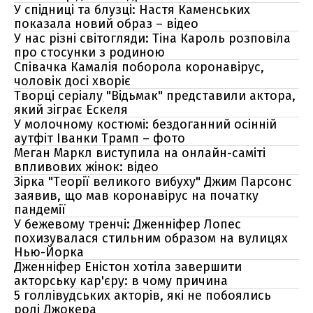
У спідниці та блузці: Настя Каменських
показала новий образ – відео
У нас різні світогляди: Тіна Кароль розповіла
про стосунки з родиною
Співачка Камалія поборола коронавірус,
чоловік досі хворіє
Творці серіалу "Відьмак" представили актора,
який зіграє Ескеля
У молочному костюмі: бездоганний осінній
аутфіт Іванки Трамп – фото
Меган Маркл виступила на онлайн-саміті
впливових жінок: відео
Зірка "Теорії великого вибуху" Джим Парсонс
заявив, що мав коронавірус на початку
пандемії
У бежевому тренчі: Дженніфер Лопес
похизувалася стильним образом на вулицях
Нью-Йорка
Дженніфер Еністон хотіла завершити
акторську кар'єру: в чому причина
5 голлівудських акторів, які не побоялись
ролі Джокера