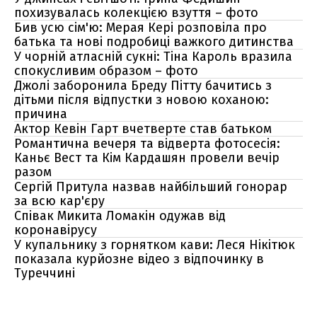
похизувалась колекцією взуття – фото
Бив усю сім'ю: Мерая Кері розповіла про
батька та нові подробиці важкого дитинства
У чорній атласній сукні: Тіна Кароль вразила
спокусливим образом – фото
Джолі заборонила Бреду Пітту бачитись з
дітьми після відпустки з новою коханою:
причина
Актор Кевін Гарт вчетверте став батьком
Романтична вечеря та відверта фотосесія:
Каньє Вест та Кім Кардашян провели вечір
разом
Сергій Притула назвав найбільший гонорар
за всю кар'єру
Співак Микита Ломакін одужав від
коронавірусу
У купальнику з горнятком кави: Леся Нікітюк
показала курйозне відео з відпочинку в
Туреччині