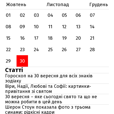
Жовтень
Листопад
Грудень
01
02
03
04
05
06
07
08
09
10
11
12
13
14
15
16
17
18
19
20
21
22
23
24
25
26
27
28
29
30
Статті
Гороскоп на 30 вересня для всіх знаків
зодіаку
Віри, Надії, Любові та Софії: картинки-
привітання зі святом
30 вересня – яке сьогодні свято та що не
можна робити в цей день
Шерон Стоун показала фото з трьома
синами: рідкісні кадри