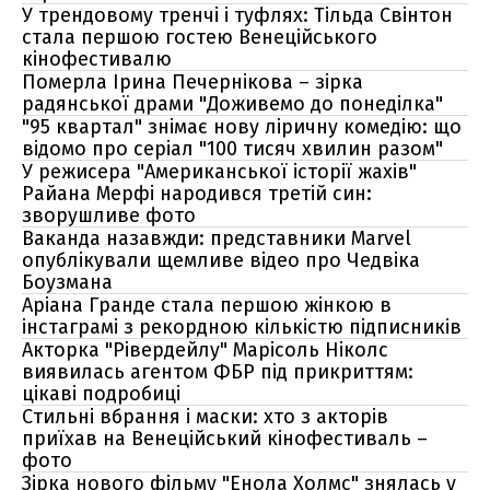
У трендовому тренчі і туфлях: Тільда Свінтон
стала першою гостею Венеційського
кінофестивалю
Померла Ірина Печернікова – зірка
радянської драми "Доживемо до понеділка"
"95 квартал" знімає нову ліричну комедію: що
відомо про серіал "100 тисяч хвилин разом"
У режисера "Американської історії жахів"
Райана Мерфі народився третій син:
зворушливе фото
Ваканда назавжди: представники Marvel
опублікували щемливе відео про Чедвіка
Боузмана
Аріана Гранде стала першою жінкою в
інстаграмі з рекордною кількістю підписників
Акторка "Рівердейлу" Марісоль Ніколс
виявилась агентом ФБР під прикриттям:
цікаві подробиці
Стильні вбрання і маски: хто з акторів
приїхав на Венеційський кінофестиваль –
фото
Зірка нового фільму "Енола Холмс" знялась у