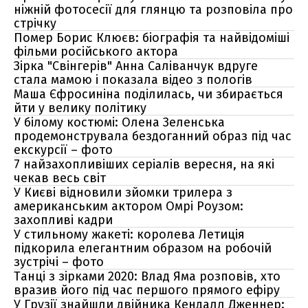
ніжній фотосесії для глянцю та розповіла про
стрічку
Помер Борис Клюєв: біографія та найвідоміші
фільми російського актора
Зірка "Свінгерів" Анна Саліванчук вдруге
стала мамою і показала відео з пологів
Маша Єфросиніна поділилась, чи збирається
йти у велику політику
У білому костюмі: Олена Зеленська
продемонструвала бездоганний образ під час
екскурсії – фото
7 найзахопливіших серіалів вересня, на які
чекав весь світ
У Києві відновили зйомки трилера з
американським актором Омрі Роузом:
захопливі кадри
У стильному жакеті: королева Летиція
підкорила елегантним образом на робочій
зустрічі – фото
Танці з зірками 2020: Влад Яма розповів, хто
вразив його під час першого прямого ефіру
У Грузії знайшли двійника Кендалл Дженнер: