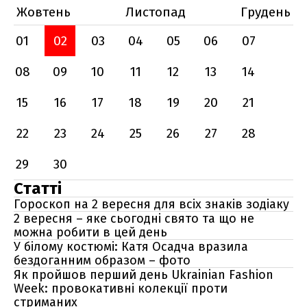
Жовтень
Листопад
Грудень
01
02
03
04
05
06
07
08
09
10
11
12
13
14
15
16
17
18
19
20
21
22
23
24
25
26
27
28
29
30
Статті
Гороскоп на 2 вересня для всіх знаків зодіаку
2 вересня – яке сьогодні свято та що не
можна робити в цей день
У білому костюмі: Катя Осадча вразила
бездоганним образом – фото
Як пройшов перший день Ukrainian Fashion
Week: провокативні колекції проти
стриманих