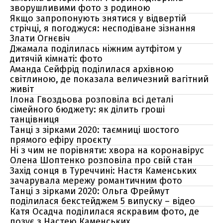
зворушливими фото з родиною
Якщо запропонують знятися у відвертій
стрічці, я погоджуся: несподіване зізнання
Злати Огнєвіч
Джамала поділилась ніжним аутфітом у
дитячій кімнаті: фото
Аманда Сейфрід поділилася архівною
світлиною, де показала величезний вагітний
живіт
Ілона Гвоздьова розповіла всі деталі
сімейного бюджету: як ділить гроші
танцівниця
Танці з зірками 2020: таємниці шостого
прямого ефіру проєкту
Ні з чим не порівняти: хвора на коронавірус
Олена Шоптенко розповіла про свій стан
Захід сонця в Туреччині: Настя Каменських
зачарувала мережу романтичним фото
Танці з зірками 2020: Ольга Фреймут
поділилася бекстейджем 5 випуску – відео
Катя Осадча поділилася яскравим фото, де
позує з Настею Каменських