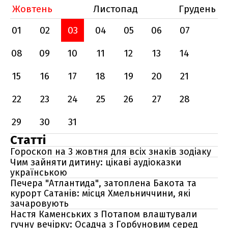
Жовтень
Листопад
Грудень
01
02
03
04
05
06
07
08
09
10
11
12
13
14
15
16
17
18
19
20
21
22
23
24
25
26
27
28
29
30
31
Статті
Гороскоп на 3 жовтня для всіх знаків зодіаку
Чим зайняти дитину: цікаві аудіоказки
українською
Печера "Атлантида", затоплена Бакота та
курорт Сатанів: місця Хмельниччини, які
зачаровують
Настя Каменських з Потапом влаштували
гучну вечірку: Осадча з Горбуновим серед