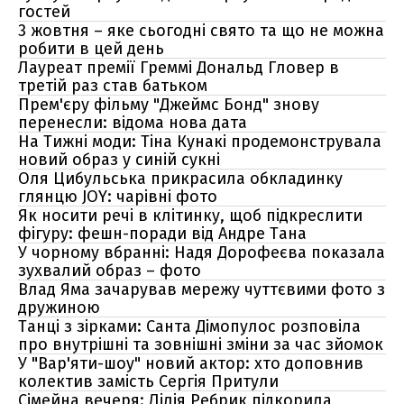
гостей
3 жовтня – яке сьогодні свято та що не можна
робити в цей день
Лауреат премії Греммі Дональд Гловер в
третій раз став батьком
Прем'єру фільму "Джеймс Бонд" знову
перенесли: відома нова дата
На Тижні моди: Тіна Кунакі продемонструвала
новий образ у синій сукні
Оля Цибульська прикрасила обкладинку
глянцю JOY: чарівні фото
Як носити речі в клітинку, щоб підкреслити
фігуру: фешн-поради від Андре Тана
У чорному вбранні: Надя Дорофеєва показала
зухвалий образ – фото
Влад Яма зачарував мережу чуттєвими фото з
дружиною
Танці з зірками: Санта Дімопулос розповіла
про внутрішні та зовнішні зміни за час зйомок
У "Вар'яти-шоу" новий актор: хто доповнив
колектив замість Сергія Притули
Сімейна вечеря: Лілія Ребрик підкорила