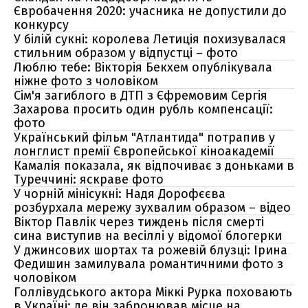
Євробачення 2020: учасника не допустили до
конкурсу
У білій сукні: королева Летиція похизувалася
стильним образом у відпустці – фото
Люблю тебе: Вікторія Бекхем опублікувала
ніжне фото з чоловіком
Сім'я загиблого в ДТП з Єфремовим Сергія
Захарова просить один рубль компенсації:
фото
Український фільм "Атлантида" потрапив у
лонглист премії Європейської кіноакадемії
Камалія показала, як відпочиває з доньками в
Туреччині: яскраве фото
У чорній мінісукні: Надя Дорофєєва
розбурхала мережу зухвалим образом – відео
Віктор Павлік через тиждень після смерті
сина виступив на весіллі у відомої блогерки
У джинсових шортах та рожевій блузці: Ірина
Федишин замилувала романтичними фото з
чоловіком
Голлівудського актора Міккі Рурка поховають
в Україні: де він забронював місце на