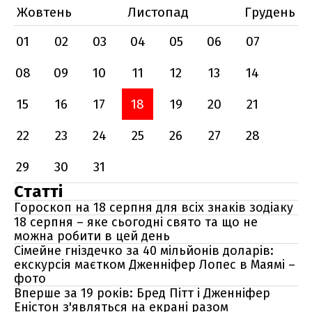
Жовтень
Листопад
Грудень
01
02
03
04
05
06
07
08
09
10
11
12
13
14
15
16
17
18
19
20
21
22
23
24
25
26
27
28
29
30
31
Статті
Гороскоп на 18 серпня для всіх знаків зодіаку
18 серпня – яке сьогодні свято та що не
можна робити в цей день
Сімейне гніздечко за 40 мільйонів доларів:
екскурсія маєтком Дженніфер Лопес в Маямі –
фото
Вперше за 19 років: Бред Пітт і Дженніфер
Еністон з'являться на екрані разом