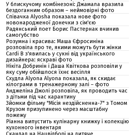
У блискучому комбінезоні: Джамала вразила
бездоганним образом – неймовірні фото
Співачка Alyosha показала нове фото
новонародженої донечки з сім'єю
Радянський поет Борис Пастернак вчинив
самогубство
Розумна і красива: Маша Єфросиніна
розповіла про те, якими можуть бути жінки
Cardi B з'явилась у сукні від українського
дизайнера: яскраві фото
Нікіта Добринін і Даша Квіткова розповіли у
яку суму обійшлося їхнє весілля
Схудла Alyona Alyona показала, як скидає
кілограми в тренажерному залі – фото
Анджеліна Джолі розповіла, як проводить час
з дітьми під час карантину
Зйомки фільму "Місія нездійсненна-7" з Томом
Крузом призупинено через масштабну
пожежу
Ріанна випустить кулінарну книжку і колекцію
кухонного інвентаря
Скандал на Нацвідборі на дитяче