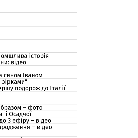
ломшлива історія
ни: відео
а сином Іваном
 зірками"
ршу подорож до Італії
образом – фото
ті Осадчої
о 3 ефіру – відео
ародження – відео