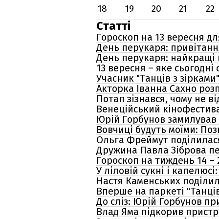
18
19
20
21
22
Статті
Гороскоп на 13 вересня для
День перукаря: привітання
День перукаря: найкращі 
13 вересня – яке сьогодні
Учасник "Танців з зірками
Акторка Іванна Сахно розп
Потап зізнався, чому не в
Венеційський кінофестива
Юрій Горбунов замилував
Вовчиці будуть моїми: Поз
Ольга Фреймут поділилася
Дружина Павла Зіброва пе
Гороскоп на тиждень 14 – 2
У ліловій сукні і капелю
Настя Каменських поділил
Вперше на паркеті "Танців
До сліз: Юрій Горбунов пр
Влад Яма підкорив пристр