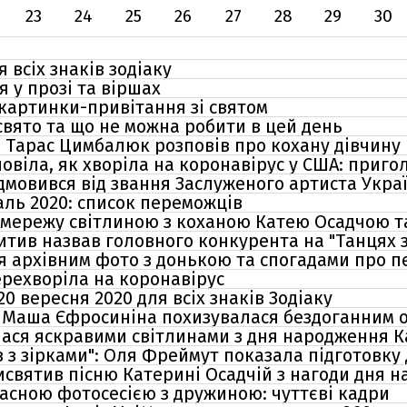
23
24
25
26
27
28
29
30
 всіх знаків зодіаку
 у прозі та віршах
картинки-привітання зі святом
 свято та що не можна робити в цей день
" Тарас Цимбалюк розповів про кохану дівчину
овіла, як хворіла на коронавірус у США: приго
ідмовився від звання Заслуженого артиста Украї
ль 2020: список переможців
 мережу світлиною з коханою Катею Осадчою т
итив назвав головного конкурента на "Танцях з
 архівним фото з донькою та спогадами про пе
рехворіла на коронавірус
0 вересня 2020 для всіх знаків Зодіаку
сі: Маша Єфросиніна похизувалася бездоганним 
ася яскравими світлинами з дня народження Ка
 з зірками": Оля Фреймут показала підготовку д
исвятив пісню Катерині Осадчій з нагоди дня н
асною фотосесією з дружиною: чуттєві кадри