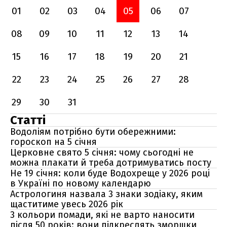
01
02
03
04
05
06
07
08
09
10
11
12
13
14
15
16
17
18
19
20
21
22
23
24
25
26
27
28
29
30
31
Статті
Водоліям потрібно бути обережними:
гороскоп на 5 січня
Церковне свято 5 січня: чому сьогодні не
можна плакати й треба дотримуватись посту
Не 19 січня: коли буде Водохреще у 2026 році
в Україні по новому календарю
Астрологиня назвала 3 знаки зодіаку, яким
щаститиме увесь 2026 рік
3 кольори помади, які не варто наносити
після 50 років: вони підкреслять зморшки