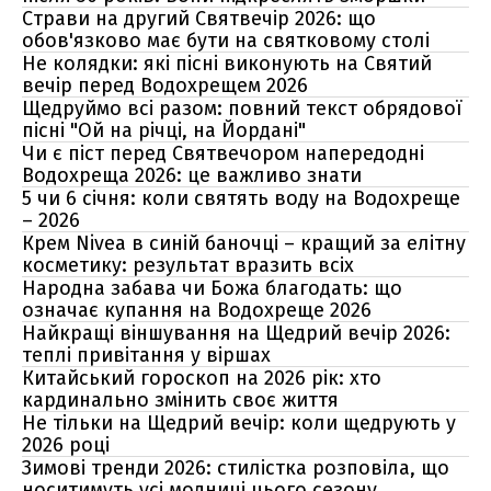
Страви на другий Святвечір 2026: що
обов'язково має бути на святковому столі
Не колядки: які пісні виконують на Святий
вечір перед Водохрещем 2026
Щедруймо всі разом: повний текст обрядової
пісні "Ой на річці, на Йордані"
Чи є піст перед Святвечором напередодні
Водохреща 2026: це важливо знати
5 чи 6 січня: коли святять воду на Водохреще
– 2026
Крем Nivea в синій баночці – кращий за елітну
косметику: результат вразить всіх
Народна забава чи Божа благодать: що
означає купання на Водохреще 2026
Найкращі віншування на Щедрий вечір 2026:
теплі привітання у віршах
Китайський гороскоп на 2026 рік: хто
кардинально змінить своє життя
Не тільки на Щедрий вечір: коли щедрують у
2026 році
Зимові тренди 2026: стилістка розповіла, що
носитимуть усі модниці цього сезону