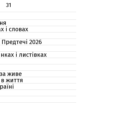
31
дня
х і словах
а Предтечі 2026
нках і листівках
 за живе
 в життя
раїні