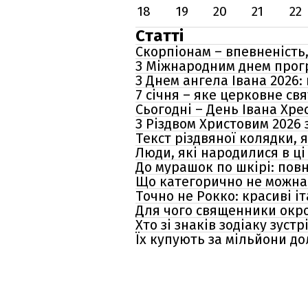
18
19
20
21
22
Статті
Скорпіонам – впевненість,
З Міжнародним днем прогр
З Днем ангела Івана 2026:
7 січня – яке церковне св
Сьогодні – День Івана Хрес
З Різдвом Христовим 2026 
Текст різдвяної колядки, 
Люди, які народилися в ці
До мурашок по шкірі: повн
Що категорично не можна 
Точно не Рокко: красиві і
Для чого священники окр
Хто зі знаків зодіаку зуст
Їх купують за мільйони до