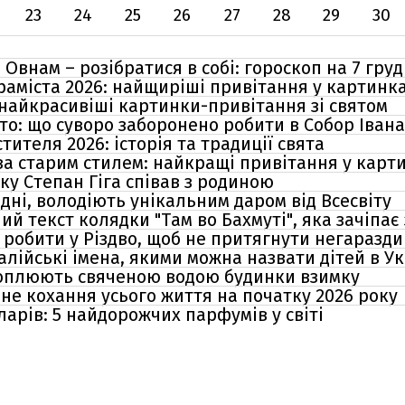
23
24
25
26
27
28
29
30
 Овнам – розібратися в собі: гороскоп на 7 гру
аміста 2026: найщиріші привітання у картинка
 найкрасивіші картинки-привітання зі святом
ято: що суворо заборонено робити в Собор Іван
тителя 2026: історія та традиції свята
за старим стилем: найкращі привітання у карти
яку Степан Гіга співав з родиною
 дні, володіють унікальним даром від Всесвіту
ий текст колядки "Там во Бахмуті", яка зачіпає
робити у Різдво, щоб не притягнути негаразди
талійські імена, якими можна назвати дітей в Ук
оплюють свяченою водою будинки взимку
ріне кохання усього життя на початку 2026 року
ларів: 5 найдорожчих парфумів у світі