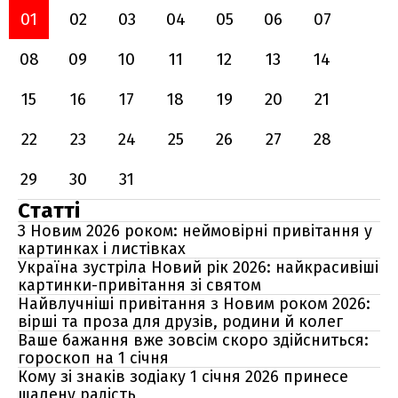
01
02
03
04
05
06
07
08
09
10
11
12
13
14
15
16
17
18
19
20
21
22
23
24
25
26
27
28
29
30
31
Статті
З Новим 2026 роком: неймовірні привітання у
картинках і листівках
Україна зустріла Новий рік 2026: найкрасивіші
картинки-привітання зі святом
Найвлучніші привітання з Новим роком 2026:
вірші та проза для друзів, родини й колег
Ваше бажання вже зовсім скоро здійсниться:
гороскоп на 1 січня
Кому зі знаків зодіаку 1 січня 2026 принесе
шалену радість