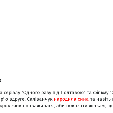
к
 серіалу "Одного разу під Полтавою" та фільму "С
ір'ю вдруге. Саліванчук
народила сина
та навіть 
 крок жінка наважилася, аби показати жінкам, 
.