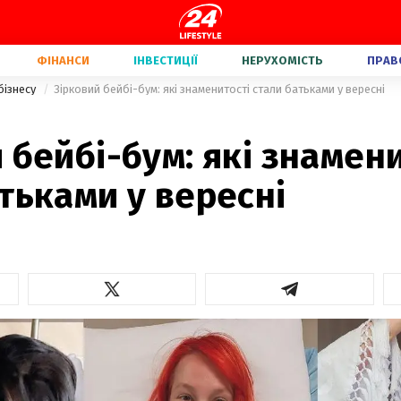
ФІНАНСИ
ІНВЕСТИЦІЇ
НЕРУХОМІСТЬ
ПРАВ
бізнесу
Зірковий бейбі-бум: які знаменитості стали батьками у вересні
 бейбі-бум: які знамен
тьками у вересні