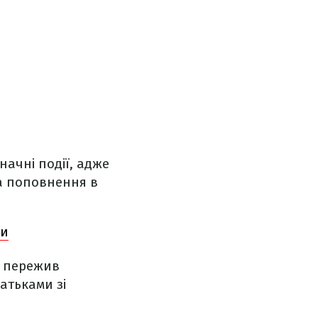
начні події, адже
на поповнення в
ми
є пережив
атьками зі