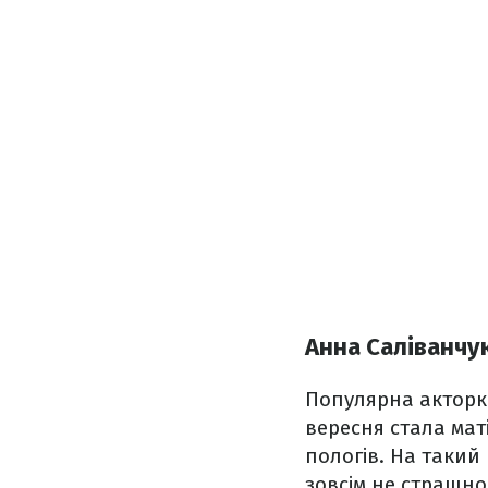
Анна Саліванчу
Популярна акторка
вересня стала мат
пологів. На такий
зовсім не страшно