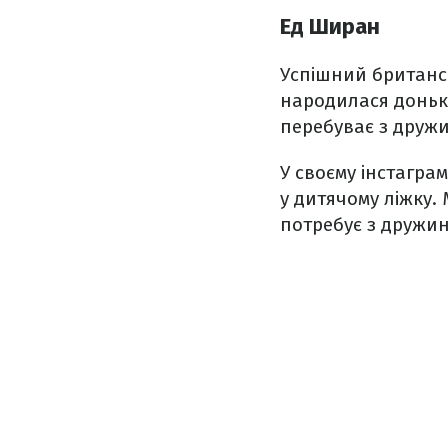
Ед Ширан
Успішний британс
народилася донь
перебуває з дружи
У своєму інстагра
у дитячому ліжку.
потребує з дружин