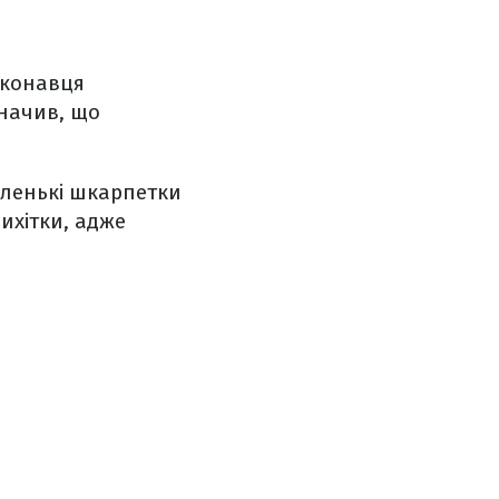
иконавця
начив, що
маленькі шкарпетки
ихітки, адже