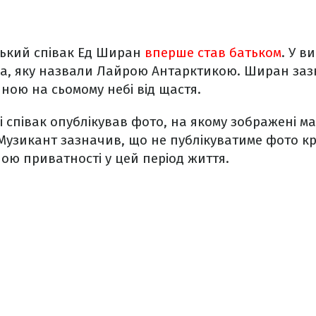
ький співак Ед Ширан
вперше став батьком
. У в
ка
, яку назвали Лайрою Антарктикою. Ширан заз
ною на сьомому небі від щастя.
мі співак опублікував фото, на якому зображені 
 Музикант зазначив, що не публікуватиме фото кр
ою приватності у цей період життя.