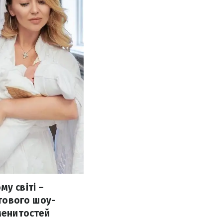
у світі –
ітового шоу-
аменитостей