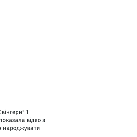
вінгери" 1
показала відео з
що народжувати