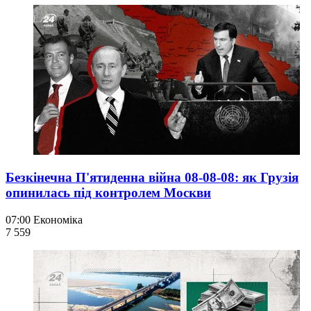
Безкінечна П'ятиденна війна 08-08-08: як Грузія
опинилась під контролем Москви
07:00
Економіка
7 559