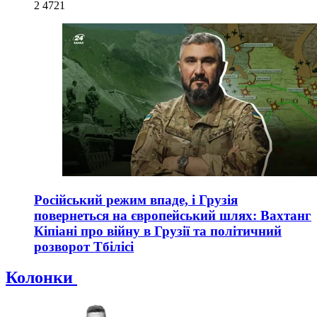
2 472
1
Російський режим впаде, і Грузія
повернеться на європейський шлях: Вахтанг
Кіпіані про війну в Грузії та політичний
розворот Тбілісі
Колонки