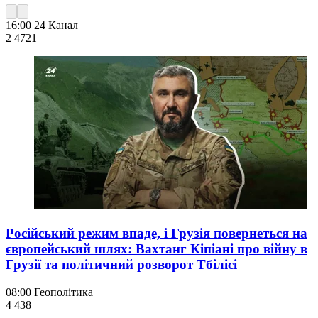
16:00
24 Канал
2 472
1
Російський режим впаде, і Грузія повернеться на
європейський шлях: Вахтанг Кіпіані про війну в
Грузії та політичний розворот Тбілісі
08:00
Геополітика
4 438