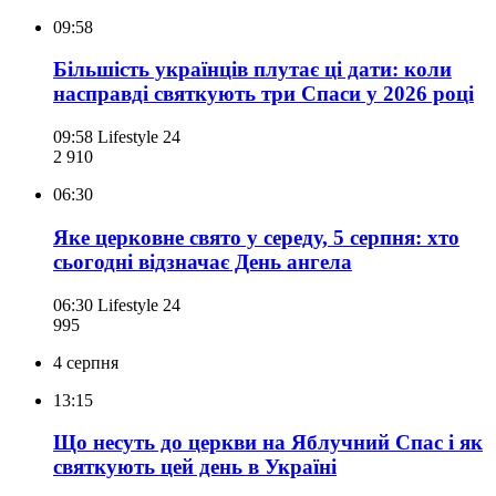
09:58
Більшість українців плутає ці дати: коли
насправді святкують три Спаси у 2026 році
09:58
Lifestyle 24
2 910
06:30
Яке церковне свято у середу, 5 серпня: хто
сьогодні відзначає День ангела
06:30
Lifestyle 24
995
4 серпня
13:15
Що несуть до церкви на Яблучний Спас і як
святкують цей день в Україні