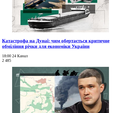
Катастрофа на Дунаї: чим обертається критичне
обміління річки для економіки України
18:00
24 Канал
2 485