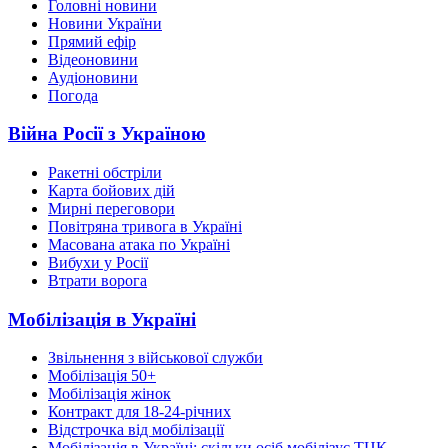
Головні новини
Новини України
Прямий ефір
Відеоновини
Аудіоновини
Погода
Війна Росії з Україною
Ракетні обстріли
Карта бойових дій
Мирні переговори
Повітряна тривога в Україні
Масована атака по Україні
Вибухи у Росії
Втрати ворога
Мобілізація в Україні
Звільнення з військової служби
Мобілізація 50+
Мобілізація жінок
Контракт для 18-24-річних
Відстрочка від мобілізації
Мобілізація в Україні: скільки осіб мобілізує ТЦК