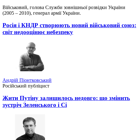
Військовий, голова Служби зовнішньої розвідки України
(2005 – 2010), генерал армії України.
Росія і КНДР створюють новий військовий союз:
світ недооцінює небезпеку
Андрій Піонтковський
Російський публіцист
Жити Путіну залишилось недовго: що змінить
зустріч Зеленського і Сі