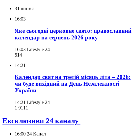
31 липня
16:03
Яке сьогодні церковне свято: православний
календар на серпень 2026 року
16:03
Lifestyle 24
514
14:21
Календар свят на третій місяць літа – 2026:
чи буде вихідний на День Незалежності
України
14:21
Lifestyle 24
1 911
1
Ексклюзиви 24 каналу
16:00
24 Канал