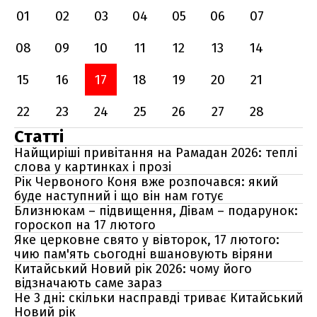
01
02
03
04
05
06
07
08
09
10
11
12
13
14
15
16
17
18
19
20
21
22
23
24
25
26
27
28
Статті
Найщиріші привітання на Рамадан 2026: теплі
слова у картинках і прозі
Рік Червоного Коня вже розпочався: який
буде наступний і що він нам готує
Близнюкам – підвищення, Дівам – подарунок:
гороскоп на 17 лютого
Яке церковне свято у вівторок, 17 лютого:
чию пам'ять сьогодні вшановують віряни
Китайський Новий рік 2026: чому його
відзначають саме зараз
Не 3 дні: скільки насправді триває Китайський
Новий рік