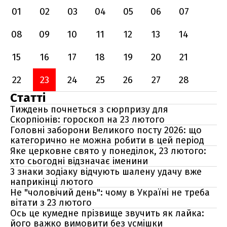
01
02
03
04
05
06
07
08
09
10
11
12
13
14
15
16
17
18
19
20
21
22
23
24
25
26
27
28
Статті
Тиждень почнеться з сюрпризу для
Скорпіонів: гороскоп на 23 лютого
Головні заборони Великого посту 2026: що
категорично не можна робити в цей період
Яке церковне свято у понеділок, 23 лютого:
хто сьогодні відзначає іменини
3 знаки зодіаку відчують шалену удачу вже
наприкінці лютого
Не "чоловічий день": чому в Україні не треба
вітати з 23 лютого
Ось це кумедне прізвище звучить як лайка:
його важко вимовити без усмішки