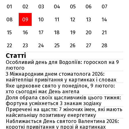
01
02
03
04
05
06
07
08
09
10
11
12
13
14
15
16
17
18
19
20
21
22
23
24
25
26
27
28
Статті
Особливий день для Водоліїв: гороскоп на 9
лютого
З Міжнародним днем стоматолога 2026:
найтепліші привітання у картинках і словах
Яке церковне свято у понеділок, 9 лютого:
хто сьогодні має День ангела
Доля обрала своїх щасливчиків цього тижня:
фортуна усміхнеться 3 знакам зодіаку
Приречені на щастя: 7 жіночих імен, які мають
найсильнішу позитивну енергетику
Наближається День святого Валентина 2026:
короткі привітання у прозі й картинках