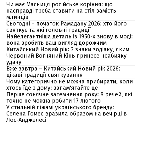
Чи має Масниця російське коріння: що
насправді треба ставити на стіл замість
млинців
Сьогодні – початок Рамадану 2026: хто його
святкує та які головні традиції
Найелегантніша деталь із 1950-х знову в моді:
вона зробить ваш вигляд дорожчим
Китайський Новий рік: 3 знаки зодіаку, яким
Червоний Вогняний Кінь принесе неабияку
удачу
Вже завтра – Китайський Новий рік 2026:
цікаві традиції святкування
Чому категорично не можна прибирати, коли
хтось їде з дому: запам'ятайте це
Перше сонячне затемнення року: 8 речей, які
точно не можна робити 17 лютого
У стильній піжамі українського бренду:
Селена Гомес вразила образом на вечірці в
Лос-Анджелесі