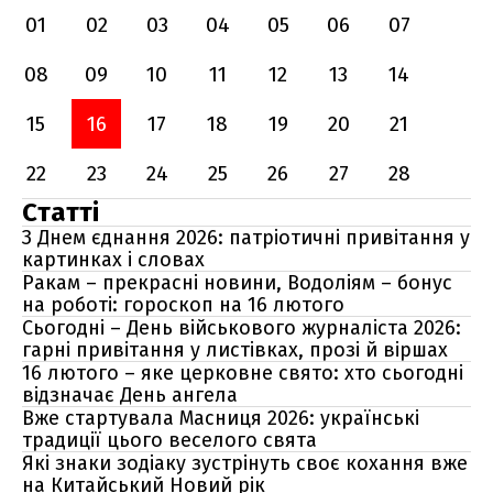
01
02
03
04
05
06
07
08
09
10
11
12
13
14
15
16
17
18
19
20
21
22
23
24
25
26
27
28
Статті
З Днем єднання 2026: патріотичні привітання у
картинках і словах
Ракам – прекрасні новини, Водоліям – бонус
на роботі: гороскоп на 16 лютого
Сьогодні – День військового журналіста 2026:
гарні привітання у листівках, прозі й віршах
16 лютого – яке церковне свято: хто сьогодні
відзначає День ангела
Вже стартувала Масниця 2026: українські
традиції цього веселого свята
Які знаки зодіаку зустрінуть своє кохання вже
на Китайський Новий рік