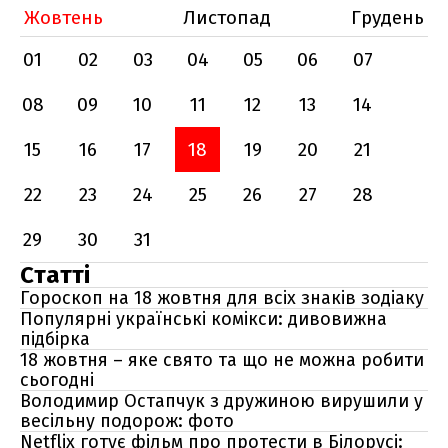
Жовтень
Листопад
Грудень
01
02
03
04
05
06
07
08
09
10
11
12
13
14
15
16
17
18
19
20
21
22
23
24
25
26
27
28
29
30
31
Статті
Гороскоп на 18 жовтня для всіх знаків зодіаку
Популярні українські комікси: дивовижна
підбірка
18 жовтня – яке свято та що не можна робити
сьогодні
Володимир Остапчук з дружиною вирушили у
весільну подорож: фото
Netflix готує фільм про протести в Білорусі: