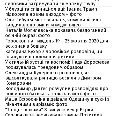
силовики затримували знімальну групу
У блузці та спідниці-олівці: Іванка Трамп
підкорила новим виходом – фото
Оля Цибульська зізналась, чому вирішила
кардинально змінити імідж: відео
Наталія Могилевська показала бездоганний
осінній образ: фото
Гороскоп на тиждень 19 – 25 жовтня 2020 для
всіх знаків Зодіаку
Катерина Кухар з чоловіком розповіли, чи
планують народження дитини
У стильній хустці та костюмі: Надя Дорофеєва
похизувалась трендовим образом
Олександра Кучеренко розповіла, як
відсвяткувала річницю весілля з Дмитром
Комаровим
Володимир Дантес розчулив розповіддю про
покійного батька та показав його фото
Маша Єфросиніна відвідала Одещину в сукні з
пікантними вирізами: фото
"Танці з зірками" 8 випуск: вечір Вєрки
Сердючки та неочікувана заміна Позитива