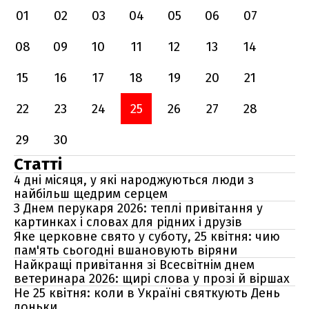
01
02
03
04
05
06
07
08
09
10
11
12
13
14
15
16
17
18
19
20
21
22
23
24
25
26
27
28
29
30
Статті
4 дні місяця, у які народжуються люди з
найбільш щедрим серцем
З Днем перукаря 2026: теплі привітання у
картинках і словах для рідних і друзів
Яке церковне свято у суботу, 25 квітня: чию
пам'ять сьогодні вшановують віряни
Найкращі привітання зі Всесвітнім днем
ветеринара 2026: щирі слова у прозі й віршах
Не 25 квітня: коли в Україні святкують День
доньки