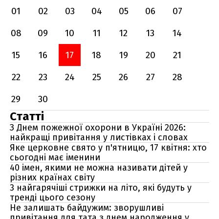
01
02
03
04
05
06
07
08
09
10
11
12
13
14
15
16
17
18
19
20
21
22
23
24
25
26
27
28
29
30
Статті
З Днем пожежної охорони в Україні 2026:
найкращі привітання у листівках і словах
Яке церковне свято у п'ятницю, 17 квітня: хто
сьогодні має іменини
40 імен, якими не можна називати дітей у
різних країнах світу
3 найгарячіші стрижки на літо, які будуть у
тренді цього сезону
Не залишать байдужим: зворушливі
привітання для тата з днем народження у