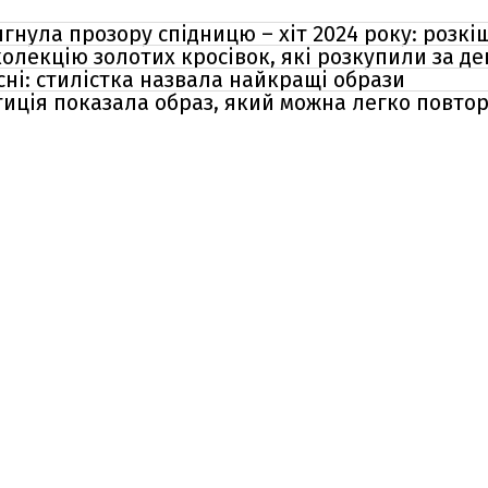
ягнула прозору спідницю – хіт 2024 року: розк
лекцію золотих кросівок, які розкупили за ден
сні: стилістка назвала найкращі образи
тиція показала образ, який можна легко повто