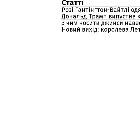
Статті
Розі Гантінгтон-Вайтлі од
Дональд Трамп випустив ко
З чим носити джинси наве
Новий вихід: королева Ле