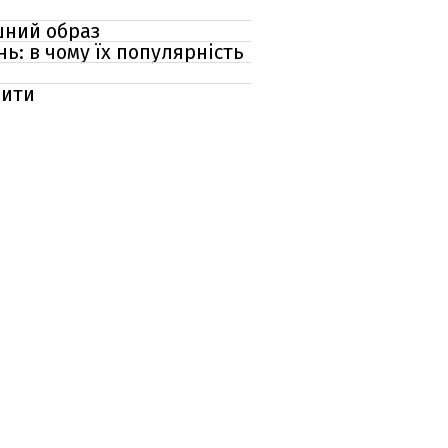
ішний образ
ь: в чому їх популярність
рити