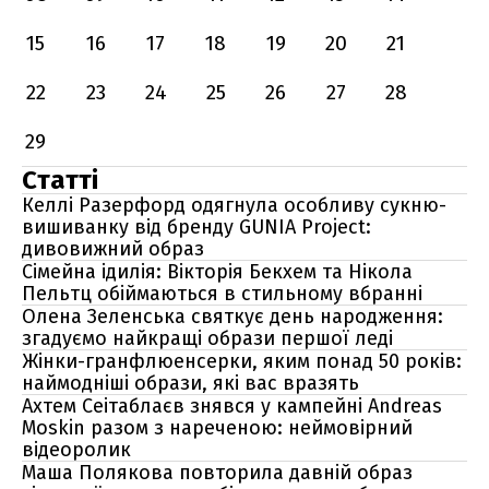
15
16
17
18
19
20
21
22
23
24
25
26
27
28
29
Статті
Келлі Разерфорд одягнула особливу сукню-
вишиванку від бренду GUNIA Project:
дивовижний образ
Сімейна ідилія: Вікторія Бекхем та Нікола
Пельтц обіймаються в стильному вбранні
Олена Зеленська святкує день народження:
згадуємо найкращі образи першої леді
Жінки-гранфлюенсерки, яким понад 50 років:
наймодніші образи, які вас вразять
Ахтем Сеітаблаєв знявся у кампейні Andreas
Moskin разом з нареченою: неймовірний
відеоролик
Маша Полякова повторила давній образ