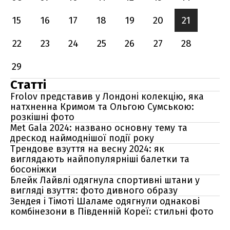
15
16
17
18
19
20
21
22
23
24
25
26
27
28
29
Статті
Frolov представив у Лондоні колекцію, яка
натхненна Кримом та Ольгою Сумською:
розкішні фото
Met Gala 2024: названо основну тему та
дрескод наймоднішої події року
Трендове взуття на весну 2024: як
виглядають найпопулярніші балетки та
босоніжки
Блейк Лайвлі одягнула спортивні штани у
вигляді взуття: фото дивного образу
Зендея і Тімоті Шаламе одягнули однакові
комбінезони в Південній Кореї: стильні фото