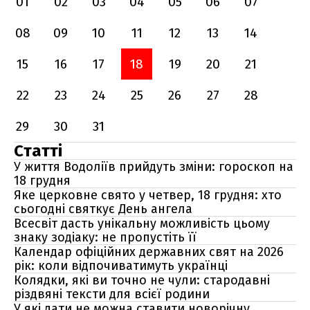
01
02
03
04
05
06
07
08
09
10
11
12
13
14
15
16
17
18
19
20
21
22
23
24
25
26
27
28
29
30
31
Статті
У життя Водоліїв прийдуть зміни: гороскоп на
18 грудня
Яке церковне свято у четвер, 18 грудня: хто
сьогодні святкує День ангела
Всесвіт дасть унікальну можливість цьому
знаку зодіаку: не пропустіть її
Календар офіційних державних свят на 2026
рік: коли відпочиватимуть українці
Колядки, які ви точно не чули: стародавні
різдвяні тексти для всієї родини
У які дати не можна ставити новорічну