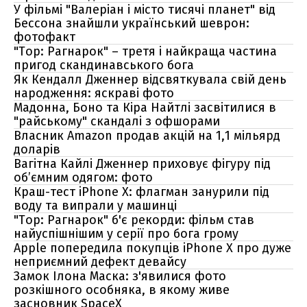
У фільмі "Валеріан і місто тисячі планет" від
Бессона знайшли український шеврон:
фотофакт
"Тор: Рагнарок" – третя і найкраща частина
пригод скандинавського бога
Як Кендалл Дженнер відсвяткувала свій день
народження: яскраві фото
Мадонна, Боно та Кіра Найтлі засвітилися в
"райському" скандалі з офшорами
Власник Amazon продав акцій на 1,1 мільярд
доларів
Вагітна Кайлі Дженнер приховує фігуру під
об’ємним одягом: фото
Краш-тест iPhone X: флагман занурили під
воду та випрали у машинці
"Тор: Рагнарок" б'є рекорди: фільм став
найуспішнішим у серії про бога грому
Apple попередила покупців iPhone X про дуже
неприємний дефект девайсу
Замок Ілона Маска: з'явилися фото
розкішного особняка, в якому живе
засновник SpaceX