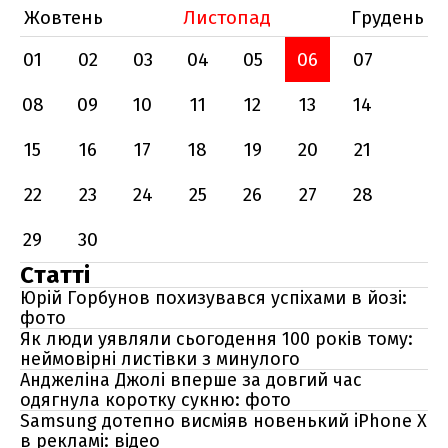
Жовтень
Листопад
Грудень
01
02
03
04
05
06
07
08
09
10
11
12
13
14
15
16
17
18
19
20
21
22
23
24
25
26
27
28
29
30
Статті
Юрій Горбунов похизувався успіхами в йозі:
фото
Як люди уявляли сьогодення 100 років тому:
неймовірні листівки з минулого
Анджеліна Джолі вперше за довгий час
одягнула коротку сукню: фото
Samsung дотепно висміяв новенький iPhone X
в рекламі: відео