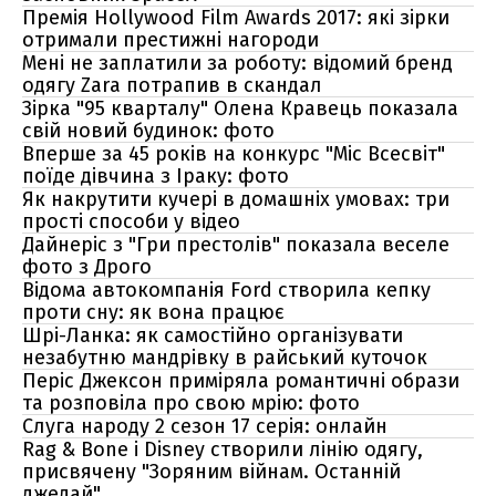
Премія Hollywood Film Awards 2017: які зірки
отримали престижні нагороди
Мені не заплатили за роботу: відомий бренд
одягу Zara потрапив в скандал
Зірка "95 кварталу" Олена Кравець показала
свій новий будинок: фото
Вперше за 45 років на конкурс "Міс Всесвіт"
поїде дівчина з Іраку: фото
Як накрутити кучері в домашніх умовах: три
прості способи у відео
Дайнеріс з "Гри престолів" показала веселе
фото з Дрого
Відома автокомпанія Ford створила кепку
проти сну: як вона працює
Шрі-Ланка: як самостійно організувати
незабутню мандрівку в райський куточок
Періс Джексон приміряла романтичні образи
та розповіла про свою мрію: фото
Слуга народу 2 сезон 17 серія: онлайн
Rag & Bone і Disney створили лінію одягу,
присвячену "Зоряним війнам. Останній
джедай"