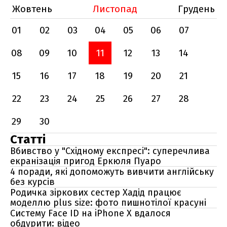
Жовтень
Листопад
Грудень
01
02
03
04
05
06
07
08
09
10
11
12
13
14
15
16
17
18
19
20
21
22
23
24
25
26
27
28
29
30
Статті
Вбивство у "Східному експресі": суперечлива
екранізація пригод Еркюля Пуаро
4 поради, які допоможуть вивчити англійську
без курсів
Родичка зіркових сестер Хадід працює
моделлю plus size: фото пишнотілої красуні
Систему Face ID на iPhone X вдалося
обдурити: відео