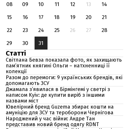
08
09
10
11
12
13
14
15
16
17
18
19
20
21
22
23
24
25
26
27
28
29
30
31
Статті
Світлана Бевза показала фото, як захищають
пам’ятник княгині Ольги – натхненниці її
колекції
Разом до перемоги: 9 українських брендів, які
допомагають ЗСУ
Джамала з’явилася в Бірмінгемі у светрі з
написом Kyiv: де купити виріб з іншими
назвами міст
Ювелірний бренд Guzema збирає кошти на
амуніцію для ЗСУ та тероборони Чернігова
Народжений у час війни: Андре Тан
представив новий бренд одягу RDNT