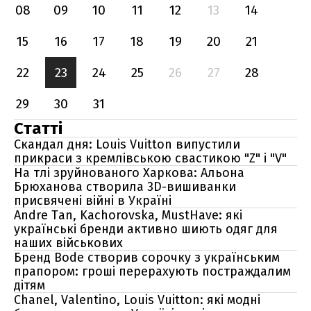
08
09
10
11
12
13
14
15
16
17
18
19
20
21
22
23
24
25
26
27
28
29
30
31
Статті
Скандал дня: Louis Vuitton випустили
прикраси з кремлівською свастикою "Z" і "V"
На тлі зруйнованого Харкова: Альона
Брюханова створила 3D-вишиванки
присвячені війні в Україні
Andre Tan, Kachorovska, MustHave: які
українські бренди активно шиють одяг для
наших військових
Бренд Bode створив сорочку з українським
прапором: гроші перерахують постраждалим
дітям
Chanel, Valentino, Louis Vuitton: які модні