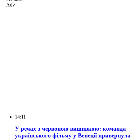
Adv
14:11
У речах з червоною вишивкою: команда
українського фільму у Венеції привернула