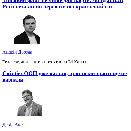
Тіньовий флот не лише для нафти: чи вдасться
Росії незаконно перевозити скраплений газ
Андрій Дрозда
Телеведучий і автор проєктів на 24 Каналі
Світ без ООН уже настав, просто ми цього ще не
визнали
Девід Акс