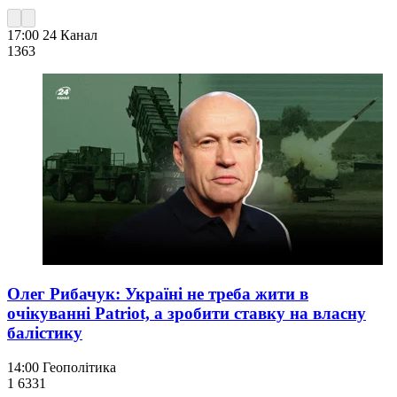
17:00
24 Канал
136
3
Олег Рибачук: Україні не треба жити в
очікуванні Patriot, а зробити ставку на власну
балістику
14:00
Геополітика
1 633
1