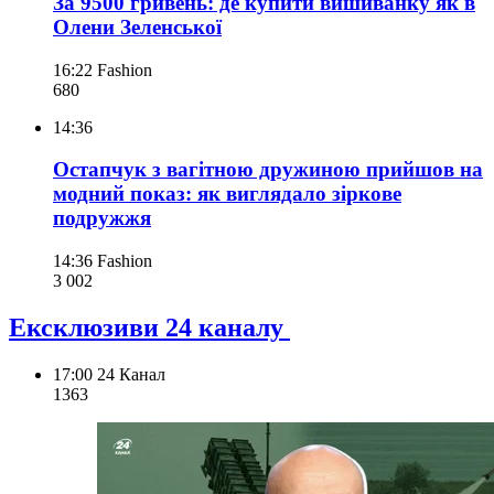
За 9500 гривень: де купити вишиванку як в
Олени Зеленської
16:22
Fashion
680
14:36
Остапчук з вагітною дружиною прийшов на
модний показ: як виглядало зіркове
подружжя
14:36
Fashion
3 002
Ексклюзиви 24 каналу
17:00
24 Канал
136
3