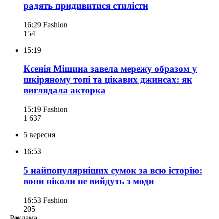
радять придивитися стилісти
16:29
Fashion
154
15:19
Ксенія Мішина завела мережу образом у
шкіряному топі та цікавих джинсах: як
виглядала акторка
15:19
Fashion
1 637
5 вересня
16:53
5 найпопулярніших сумок за всю історію:
вони ніколи не вийдуть з моди
16:53
Fashion
205
Реклама