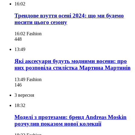
16:02
Трендове взуття осені 2024: що ми будемо
носити цього сезону
16:02
Fashion
448
13:49
Які аксесуари будуть модними восени: про
них розповіла стилістка Мартина Мартинів
13:49
Fashion
146
3 вересня
18:32
Моделі з протезами: бренд Andreas Moskin
розчулив показом нової колекції