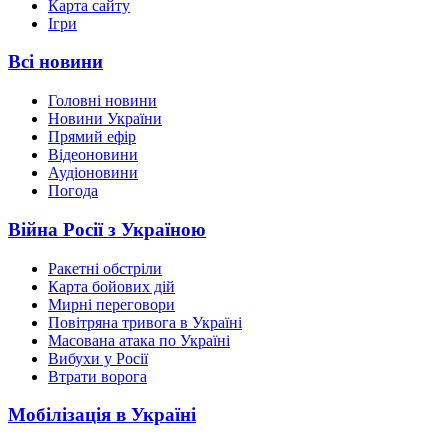
Карта сайту
Ігри
Всі новини
Головні новини
Новини України
Прямий ефір
Відеоновини
Аудіоновини
Погода
Війна Росії з Україною
Ракетні обстріли
Карта бойових дій
Мирні переговори
Повітряна тривога в Україні
Масована атака по Україні
Вибухи у Росії
Втрати ворога
Мобілізація в Україні