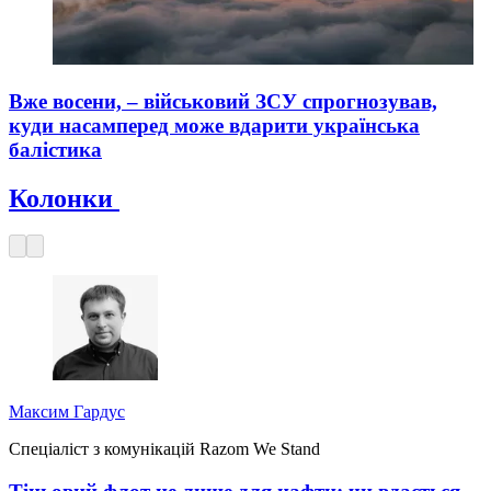
Вже восени, – військовий ЗСУ спрогнозував,
куди насамперед може вдарити українська
балістика
Колонки
Максим Гардус
Спеціаліст з комунікацій Razom We Stand