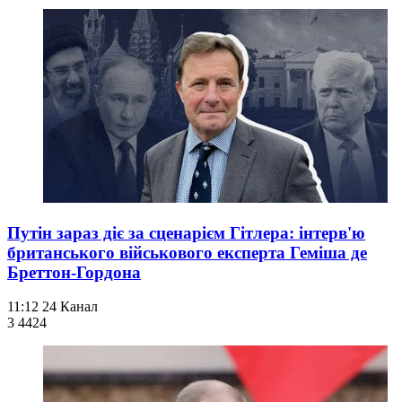
Путін зараз діє за сценарієм Гітлера: інтерв'ю
британського військового експерта Геміша де
Бреттон-Гордона
11:12
24 Канал
3 442
4