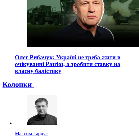
Олег Рибачук: Україні не треба жити в
очікуванні Patriot, а зробити ставку на
власну балістику
Колонки
Максим Гардус