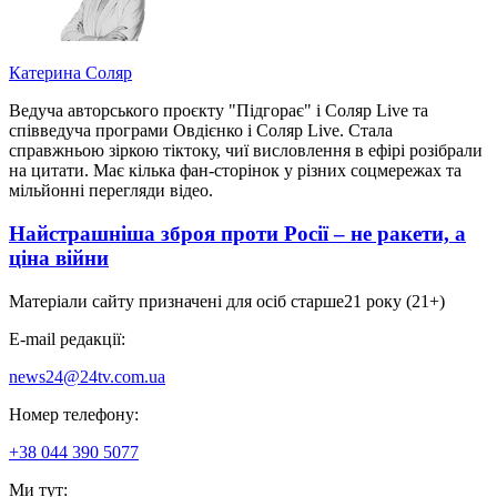
Катерина Соляр
Ведуча авторського проєкту "Підгорає" і Соляр Live та
співведуча програми Овдієнко і Соляр Live. Стала
справжньою зіркою тіктоку, чиї висловлення в ефірі розібрали
на цитати. Має кілька фан-сторінок у різних соцмережах та
мільйонні перегляди відео.
Найстрашніша зброя проти Росії – не ракети, а
ціна війни
Матеріали сайту призначені для осіб старше
21 року (21+)
E-mail редакції:
news24@24tv.com.ua
Номер телефону:
+38 044 390 5077
Ми тут: