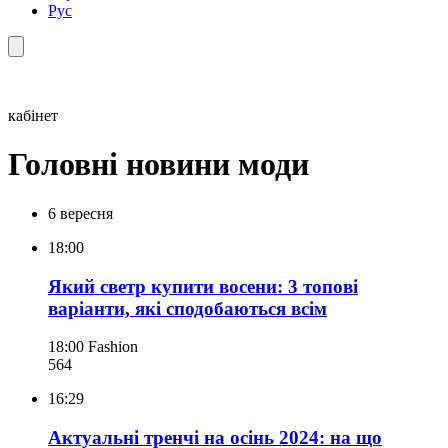
Рус
кабінет
Головні новини моди
6 вересня
18:00
Який светр купити восени: 3 топові
варіанти, які сподобаються всім
18:00
Fashion
564
16:29
Актуальні тренчі на осінь 2024: на що