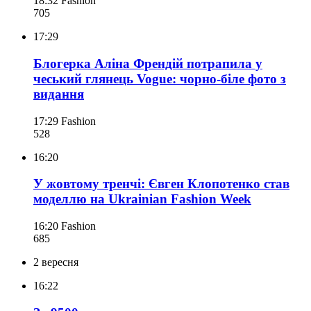
18:32
Fashion
705
17:29
Блогерка Аліна Френдій потрапила у
чеський глянець Vogue: чорно-біле фото з
видання
17:29
Fashion
528
16:20
У жовтому тренчі: Євген Клопотенко став
моделлю на Ukrainian Fashion Week
16:20
Fashion
685
2 вересня
16:22