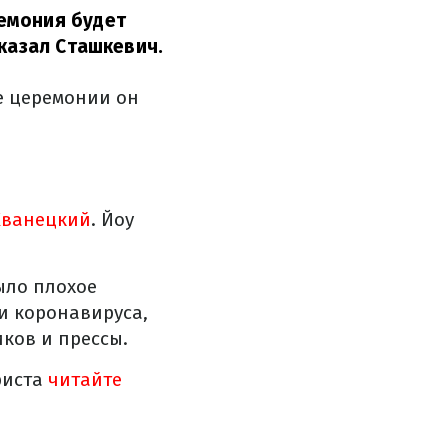
емония будет
казал Сташкевич.
е церемонии он
Жванецкий
. Йоу
ыло плохое
ии коронавируса,
ков и прессы.
риста
читайте