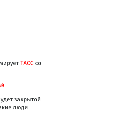
рмирует
ТАСС
со
ЕЙ
будет закрытой
изкие люди