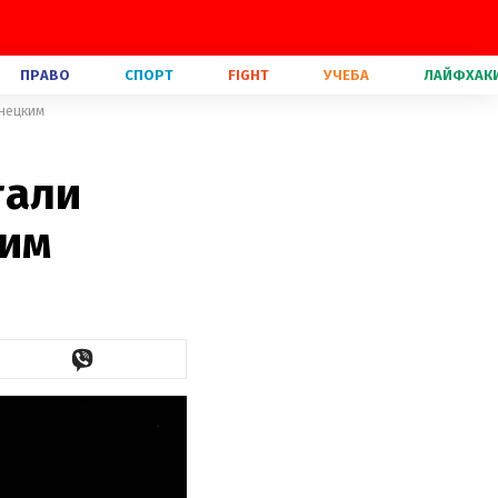
ПРАВО
СПОРТ
FIGHT
УЧЕБА
ЛАЙФХАК
нецким
тали
ким