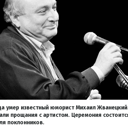
ода умер известный юморист Михаил Жванецкий
али прощания с артистом. Церемония состоитс
ля поклонников.