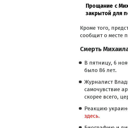
Прощание с Ми
закрытой для п
Кроме того, пред
сообщит о месте 
Смерть Михаила
В пятницу, 6 ноя
было 86 лет.
Журналист Влад
самочувствие ар
скорее всего, ц
Реакцию украин
здесь.
Биографию и ли