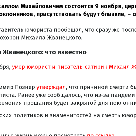
хаилом Михайловичем состоится 9 ноября, цер
оклонников, присутствовать будут близкие,
– с
ставитель юмориста пообещал, что сразу же посл
похорон Михаила Жванецкого.
 Жванецкого: что известно
бря,
умер юморист и писатель-сатирик Михаил 
имир Познер
утверждал
, что причиной смерти б
тиста. Ранее уже сообщалось, что из-за пандем
еремония прощания будет закрытой для поклонни
ских политиков и знаменитостей на смерть юмо
чную жизнь можно посмотреть
по ссылке.