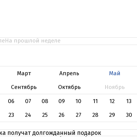
ле
На прошлой неделе
Март
Апрель
Май
Сентябрь
Октябрь
Ноябрь
06
07
08
09
10
11
12
13
23
24
25
26
27
28
29
30
ака получат долгожданный подарок