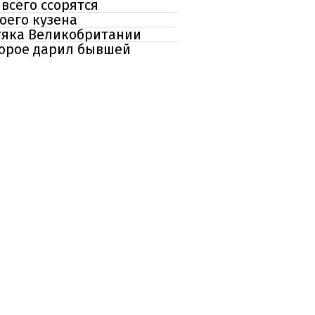
всего ссорятся
оего кузена
стяка Великобритании
торое дарил бывшей