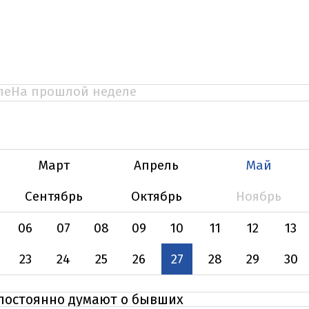
ле
На прошлой неделе
Март
Апрель
Май
Сентябрь
Октябрь
Ноябрь
06
07
08
09
10
11
12
13
23
24
25
26
27
28
29
30
 постоянно думают о бывших