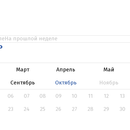
ле
На прошлой неделе
Ь
Март
Апрель
Май
Сентябрь
Октябрь
Ноябрь
06
07
08
09
10
11
12
13
23
24
25
26
27
28
29
30