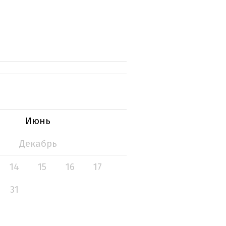
Июнь
Декабрь
14
15
16
17
31