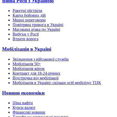
Війна Росії з Україною
Ракетні обстріли
Карта бойових дій
Мирні переговори
Повітряна тривога в Україні
Масована атака по Україні
Вибухи у Росії
Втрати ворога
Мобілізація в Україні
Звільнення з військової служби
Мобілізація 50+
Мобілізація жінок
Контракт для 18-24-річних
Відстрочка від мобілізації
Мобілізація в Україні: скільки осіб мобілізує ТЦК
Новини економіки
Ціна нафти
Курси валют
Фінансові новини
Тарифи на комунальні послуги