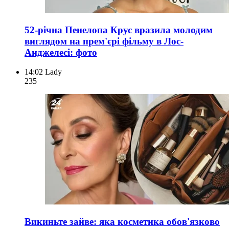
52-річна Пенелопа Крус вразила молодим
виглядом на прем'єрі фільму в Лос-
Анджелесі: фото
14:02
Lady
235
Викиньте зайве: яка косметика обов'язково