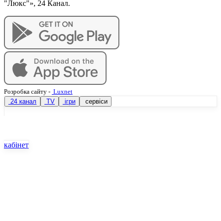
"Люкс"», 24 Канал.
Розробка сайту
-
Luxnet
24 канал
TV
ігри
сервіси
кабінет