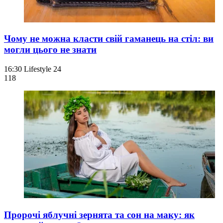
Чому не можна класти свій гаманець на стіл: ви
могли цього не знати
16:30
Lifestyle 24
118
Пророчі яблучні зернята та сон на маку: як