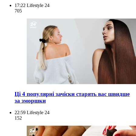
17:22
Lifestyle 24
705
Ці 4 популярні зачіски старять вас швидше
за зморшки
22:59
Lifestyle 24
152