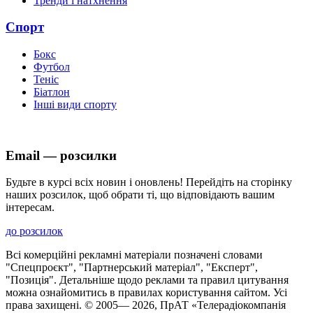
Тренди і натхнення
Спорт
Бокс
Футбол
Теніс
Біатлон
Інші види спорту
Email — розсилки
Будьте в курсі всіх новин і оновлень! Перейдіть на сторінку
наших розсилок, щоб обрати ті, що відповідають вашим
інтересам.
до розсилок
Всі комерційні рекламні матеріали позначені словами
"Спецпроєкт", "Партнерський матеріал", "Експерт",
"Позиція". Детальніше щодо реклами та правил цитування
можна ознайомитись в правилах користування сайтом. Усі
права захищені. © 2005—
2026
, ПрАТ «Телерадіокомпанія