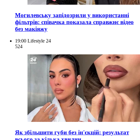
Могилевську запідозрили у використанні
фільтрів: співачка показала справжнє відео
без макіяжу
19:00
Lifestyle 24
524
Як збільшити губи без ін'єкцій: результат
всього за кілька хвилин