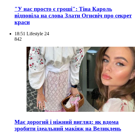
"У нас просто є гроші": Тіна Кароль
відповіла на слова Злати Огнєвіч про секрет
краси
18:51
Lifestyle 24
842
Має дорогий і ніжний вигляд: як вдома
зробити ідеальний макіяж на Великдень