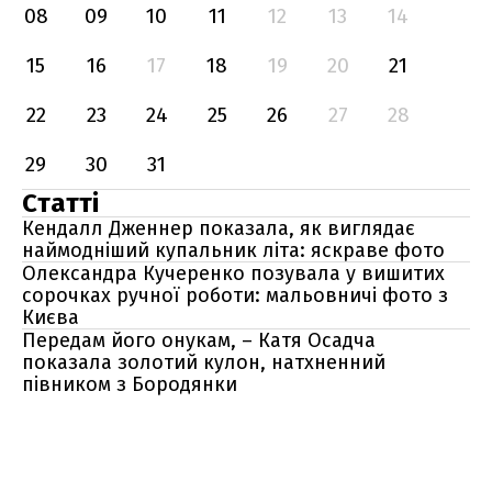
08
09
10
11
12
13
14
15
16
17
18
19
20
21
22
23
24
25
26
27
28
29
30
31
Статті
Кендалл Дженнер показала, як виглядає
наймодніший купальник літа: яскраве фото
Олександра Кучеренко позувала у вишитих
сорочках ручної роботи: мальовничі фото з
Києва
Передам його онукам, – Катя Осадча
показала золотий кулон, натхненний
півником з Бородянки