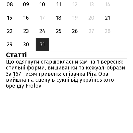
08
09
10
11
12
13
14
15
16
17
18
19
20
21
22
23
24
25
26
27
28
29
30
31
Статті
Що одягнути старшокласникам на 1 вересня:
стильні форми, вишиванки та кежуал-образи
За 167 тисяч гривень: співачка Ріта Ора
вийшла на сцену в сукні від українського
бренду Frolov