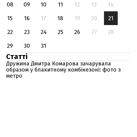
08
09
10
11
12
13
14
15
16
17
18
19
20
21
22
23
24
25
26
27
28
29
30
31
Статті
Дружина Дмитра Комарова зачарувала
образом у блакитному комбінезоні: фото з
метро