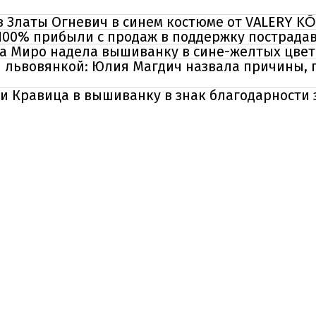
з Златы Огневич в синем костюме от VALERY K
100% прибыли с продаж в поддержку пострад
а Миро надела вышиванку в сине-желтых цвет
и львовянкой: Юлия Магдич назвала причины, 
и Кравица в вышиванку в знак благодарности