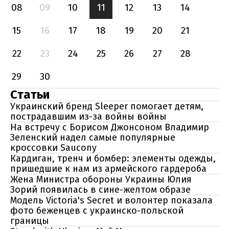
08
09
10
11
12
13
14
15
16
17
18
19
20
21
22
23
24
25
26
27
28
29
30
Статьи
Украинский бренд Sleeper помогает детям,
пострадавшим из-за войны войны
На встречу с Борисом Джонсоном Владимир
Зеленский надел самые популярные
кроссовки Saucony
Кардиган, тренч и бомбер: элементы одежды,
пришедшие к нам из армейского гардероба
Жена Министра обороны Украины Юлия
Зорий появилась в сине-желтом образе
Модель Victoria's Secret и волонтер показала
фото беженцев с украинско-польской
границы