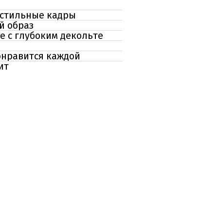
 стильные кадры
й образ
е с глубоким декольте
онравится каждой
ит