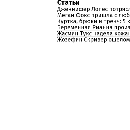
Статьи
Дженнифер Лопес потрясла
Меган Фокс пришла с люби
Куртка, брюки и тренч: 5
Беременная Рианна произ
Жасмин Тукс надела кожа
Жозефин Скривер ошеломи