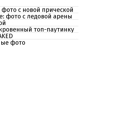
 фото с новой прической
е: фото с ледовой арены
ой
ткровенный топ-паутинку
AKED
ные фото