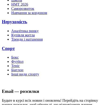
Школа
НМТ 2026
Саморозвиток
Навчання за кордоном
Нерухомість
Аналітика ринку
Купівля житла
Тренди і натхнення
Спорт
Бокс
Футбол
Теніс
Біатлон
Інші види спорту
Email — розсилки
Будьте в курсі всіх новин і оновлень! Перейдіть на сторінку
наших розсилок, щоб обрати ті, що відповідають вашим