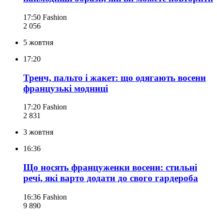
17:50
Fashion
2 056
5 жовтня
17:20
Тренч, пальто і жакет: що одягають восени
французькі модниці
17:20
Fashion
2 831
3 жовтня
16:36
Що носять француженки восени: стильні
речі, які варто додати до свого гардероба
16:36
Fashion
9 890