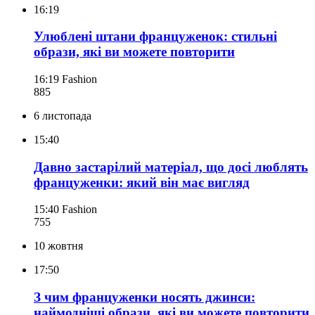
16:19
Улюблені штани француженок: стильні
образи, які ви можете повторити
16:19
Fashion
885
6 листопада
15:40
Давно застарілий матеріал, що досі люблять
француженки: який він має вигляд
15:40
Fashion
755
10 жовтня
17:50
З чим француженки носять джинси:
наймодніші образи, які ви можете повторити