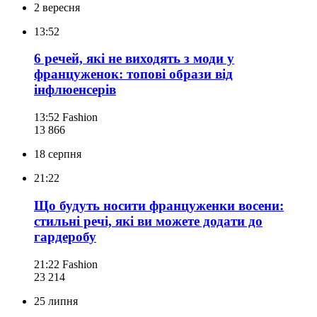
2 вересня
13:52
6 речей, які не виходять з моди у
француженок: топові образи від
інфлюенсерів
13:52
Fashion
13 866
18 серпня
21:22
Що будуть носити француженки восени:
стильні речі, які ви можете додати до
гардеробу
21:22
Fashion
23 214
25 липня