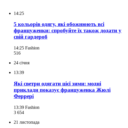
14:25
5 кольорів одягу, які обожнюють всі
француженки: спробуйте їх також додати у
свій гардероб
14:25
Fashion
516
24 січня
13:39
Які светри одягати цієї зими: модні
приклади показує француженка Жюлі
Феррері
13:39
Fashion
3 654
21 листопада