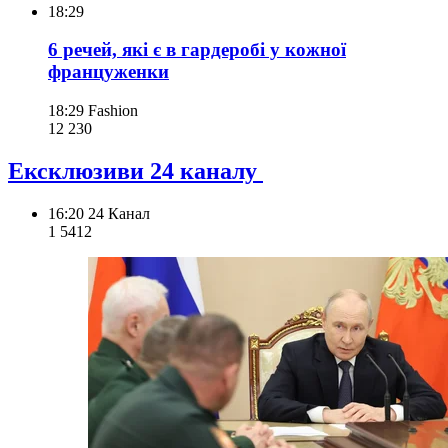
18:29
6 речей, які є в гардеробі у кожної
француженки
18:29
Fashion
12 230
Ексклюзиви 24 каналу
16:20
24 Канал
1 541
2