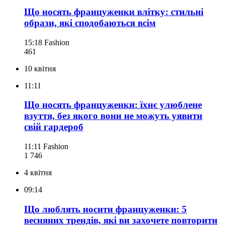
Що носять француженки влітку: стильні
образи, які сподобаються всім
15:18
Fashion
461
10 квітня
11:11
Що носять француженки: їхнє улюблене
взуття, без якого вони не можуть уявити
свій гардероб
11:11
Fashion
1 746
4 квітня
09:14
Що люблять носити француженки: 5
весняних трендів, які ви захочете повторити