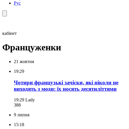
Рус
кабінет
Француженки
21 жовтня
19:29
Чотири французькі зачіски, які ніколи не
виходять з моди: їх носять десятиліттями
19:29
Lady
388
9 липня
15:18