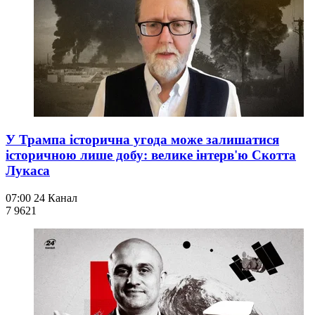
У Трампа історична угода може залишатися
історичною лише добу: велике інтерв'ю Скотта
Лукаса
07:00
24 Канал
7 962
1