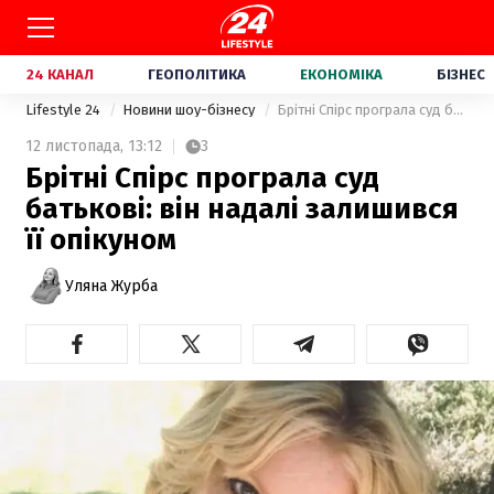
24 КАНАЛ
ГЕОПОЛІТИКА
ЕКОНОМІКА
БІЗНЕС
Lifestyle 24
Новини шоу-бізнесу
Брітні Спірс програла суд батькові: він надалі залишився її опікуном
12 листопада,
13:12
3
Брітні Спірс програла суд
батькові: він надалі залишився
її опікуном
Уляна Журба