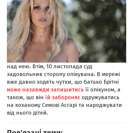
над нею. Втім, 10 листопада суд
задовольнив сторону опікувана. В
мережі
вже давно ходять чутки, що батько Брітні
може назавжди залишитись
її опікуном, а
також, що він
їй забороняє
одружуватись
на коханому Семові Асгарі та народжувати
від нього дітей.
Пов'язані теми: