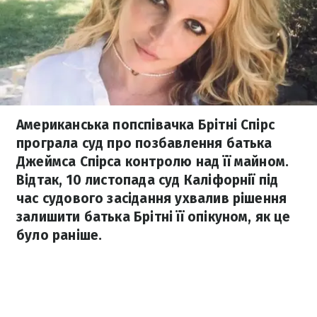
Американська попспівачка Брітні Спірс
програла суд про позбавлення батька
Джеймса Спірса контролю над її майном.
Відтак, 10 листопада суд Каліфорнії під
час судового засідання ухвалив рішення
залишити батька Брітні її опікуном, як це
було раніше.