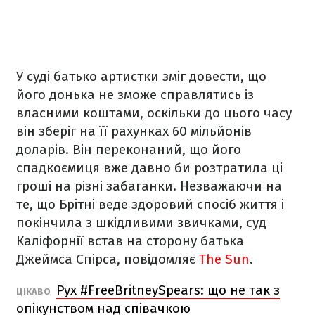
У суді батько артистки зміг довести, що
його донька не зможе справлятись із
власними коштами, оскільки до цього часу
він зберіг на її рахунках 60 мільйонів
доларів. Він переконаний, що його
спадкоємиця вже давно би розтратила ці
гроші на різні забаганки. Незважаючи на
те, що Брітні веде здоровий спосіб життя і
покінчила з шкідливими звичками, суд
Каліфорнії встав на сторону батька
Джеймса Спірса, повідомляє
The ​​Sun
.
Рух #FreeBritneySpears: що не так з
ЦІКАВО
опікунством над співачкою