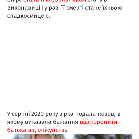
виконавиці і у разі її смерті стане їхньою
спадкоємицею.
У серпні 2020 року зірка подала позов, в
якому виказала бажання
відсторонити
батька від опікунства