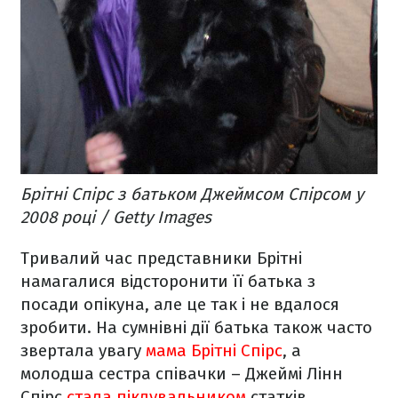
Брітні Спірс з батьком Джеймсом Спірсом у
2008 році / Getty Images
Тривалий час представники Брітні
намагалися відсторонити її батька з
посади опікуна, але це так і не вдалося
зробити. На сумнівні дії батька також часто
звертала увагу
мама Брітні Спірс
, а
молодша сестра співачки – Джеймі Лінн
Спірс
стала піклувальником
статків