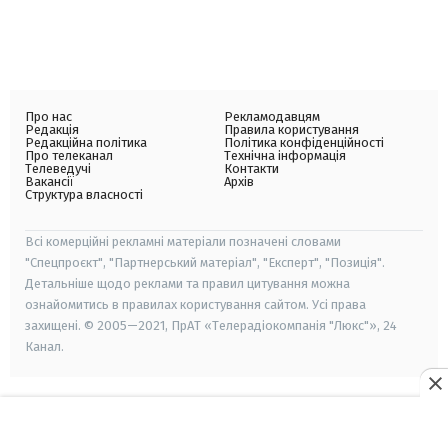
Про нас
Рекламодавцям
Редакція
Правила користування
Редакційна політика
Політика конфіденційності
Про телеканал
Технічна інформація
Телеведучі
Контакти
Вакансії
Архів
Структура власності
Всі комерційні рекламні матеріали позначені словами
"Спецпроєкт", "Партнерський матеріал", "Експерт", "Позиція".
Детальніше щодо реклами та правил цитування можна
ознайомитись в правилах користування сайтом. Усі права
захищені. © 2005—2021, ПрАТ «Телерадіокомпанія "Люкс"», 24
Канал.