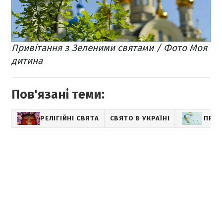
Привітання з Зеленими святами / Фото Моя
дитина
Пов'язані теми:
РЕЛІГІЙНІ СВЯТА
СВЯТО В УКРАЇНІ
ПРИВ