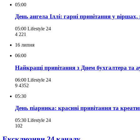
05:00
День ангела Іллі: гарні привітання у віршах,
05:00
Lifestyle 24
4 221
16 липня
06:00
Найкращі привітання з Днем бухгалтера та а
06:00
Lifestyle 24
9 435
2
05:30
День піарника: красиві привітання та креати
05:30
Lifestyle 24
102
Ексклюзиви 24 каналу