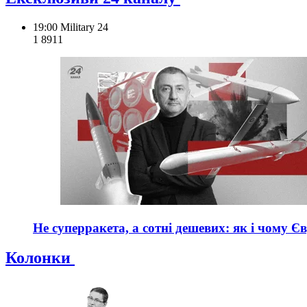
19:00
Military 24
1 891
1
Не суперракета, а сотні дешевих: як і чому Є
Колонки