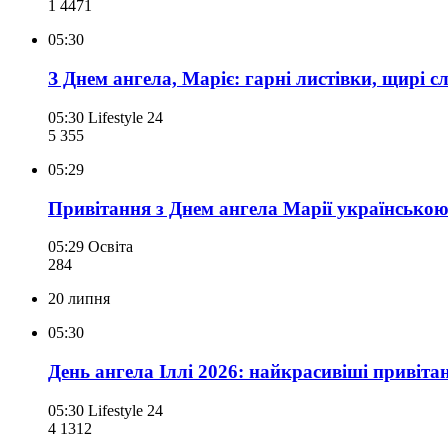
1 447
1
05:30
З Днем ангела, Маріє: гарні листівки, щирі с
05:30
Lifestyle 24
5 355
05:29
Привітання з Днем ангела Марії українською:
05:29
Освіта
284
20 липня
05:30
День ангела Іллі 2026: найкрасивіші привіта
05:30
Lifestyle 24
4 131
2