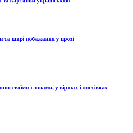
і та картинки українською
и та щирі побажання у прозі
ання своїми словами, у віршах і листівках