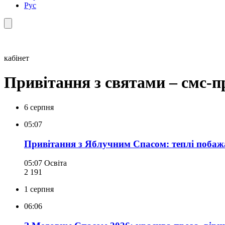
Рус
кабінет
Привітання з святами – смс-п
6 серпня
05:07
Привітання з Яблучним Спасом: теплі побажа
05:07
Освіта
2 191
1 серпня
06:06