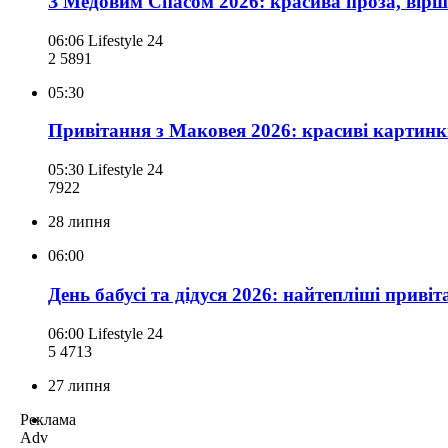
З Медовим Спасом 2026: красива проза, вірш
06:06
Lifestyle 24
2 589
1
05:30
Привітання з Маковея 2026: красиві картинк
05:30
Lifestyle 24
792
2
28 липня
06:00
День бабусі та дідуся 2026: найтепліші привіт
06:00
Lifestyle 24
5 471
3
27 липня
Реклама
Adv