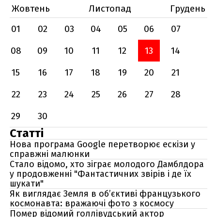
Жовтень
Листопад
Грудень
01
02
03
04
05
06
07
08
09
10
11
12
13
14
15
16
17
18
19
20
21
22
23
24
25
26
27
28
29
30
Статті
Нова програма Google перетворює ескізи у
справжні малюнки
Стало відомо, хто зіграє молодого Дамблдора
у продовженні "Фантастичних звірів і де їх
шукати"
Як виглядає Земля в об’єктиві французького
космонавта: вражаючі фото з космосу
Помер відомий голлівудський актор