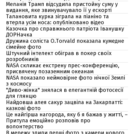
Меланія Трамп відсудила пристойну суму у
видання, яке звинувачувало її у ескорті
Талановита курка зіграла на піаніно та
втерла усім носа: опубліковано відео
Казочка про справжнього патріота Іванушку
ДОРНачка
Дружина соліста O.Torvald показала кумедне
сімейне фото
Штучний інтелект обіграв в покер своїх
розробників
NASA скликає екстрену прес-конференцію,
присвячену позаземним океанам
NASA показало неймовірне фото нічної Землі
з космосу
"Диво-жінка" знялася в елегантній фотосесії
для глянцю
Найдовша алея сакур зацвіла на Закарпатті:
казкові фото
Це найгірша нагорода, яку б я бажав у житті, –
Притула емоційно розповів про
волонтерство
В мережу злили перші фото з камери нового