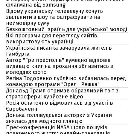
флагмана від Samsung
Відому українську телеведучу хочуть
звільнити з шоу та оштрафувати на
неймовірну суму
Безкоштовний Ізраїль для української молоді
Які програми для перегляду сайтів
використовують українці
Українська писанка зачарувала жителів
Гамбурга
Автор "Гри престолів" кумедно відповів
видавцю книг на прохання зблизитись з
молоддю: фото
Регіна Тодоренко публічно вибачилась перед
командою програми "Орел і Решка"
Дональд Трамп отримав образливий твіт зі
стратосфери: курйозне відео
Росія остаточно відмовилась від участі в
Євробаченні
Донька голлівудської акторки з України
знялась для модного глянцю
Прес-конференція NASA щодо пошуків
позаземного життя: онлайн-трансляція