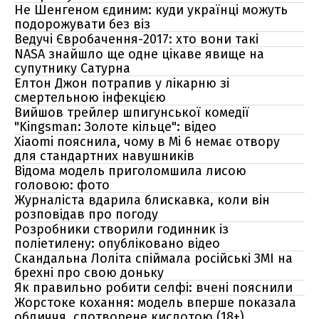
Не Шенгеном єдиним: куди українці можуть
подорожувати без віз
Ведучі Євробачення-2017: хто вони такі
NASA знайшло ще одне цікаве явище на
супутнику Сатурна
Елтон Джон потрапив у лікарню зі
смертельною інфекцією
Вийшов трейлер шпигунської комедії
"Kingsman: Золоте кільце": відео
Xiaomi пояснила, чому в Mi 6 немає отвору
для стандартних навушників
Відома модель приголомшила лисою
головою: фото
Журналіста вдарила блискавка, коли він
розповідав про погоду
Розробники створили годинник із
поліетилену: опубліковано відео
Скандальна Лоліта спіймала російські ЗМІ на
брехні про свою доньку
Як правильно робити селфі: вчені пояснили
Жорстоке кохання: модель вперше показала
обличчя, спотворене кислотою (18+)