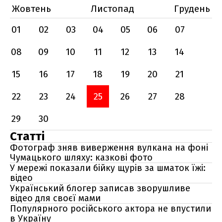
Жовтень
Листопад
Грудень
01
02
03
04
05
06
07
08
09
10
11
12
13
14
15
16
17
18
19
20
21
22
23
24
25
26
27
28
29
30
Статті
Фотограф зняв виверження вулкана на фоні
Чумацького шляху: казкові фото
У мережі показали бійку щурів за шматок їжі:
відео
Український блогер записав зворушливе
відео для своєї мами
Популярного російського актора не впустили
в Україну