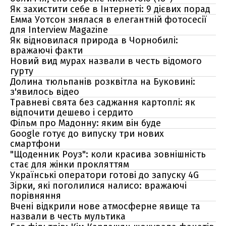
Як захистити себе в Інтернеті: 9 дієвих порад
Емма Уотсон знялася в елегантній фотосесії
для Interview Magazine
Як відновилася природа в Чорнобилі:
вражаючі факти
Новий вид мурах назвали в честь відомого
гурту
Долина тюльпанів розквітла на Буковині:
з'явилось відео
Травневі свята без саджання картоплі: як
відпочити дешево і сердито
Фільм про Мадонну: яким він буде
Google готує до випуску три нових
смартфони
"Щоденник Роуз": коли красива зовнішність
стає для жінки прокляттям
Українські оператори готові до запуску 4G
Зірки, які поголилися налисо: вражаючі
порівняння
Вчені відкрили нове атмосферне явище та
назвали в честь мультика