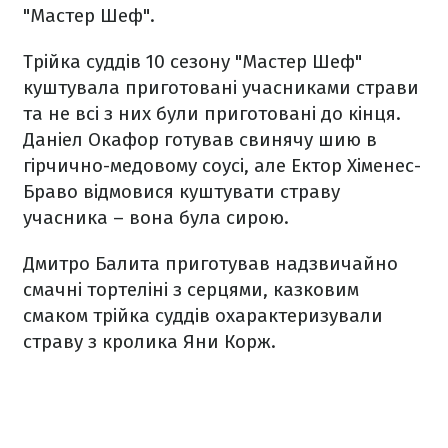
"Мастер Шеф".
Трійка суддів 10 сезону "Мастер Шеф"
куштувала приготовані учасниками страви
та не всі з них були приготовані до кінця.
Даніел Окафор готував свинячу шию в
гірчично-медовому соусі, але Ектор Хіменес-
Браво відмовися куштувати страву
учасника – вона була сирою.
Дмитро Балита приготував надзвичайно
смачні тортеліні з серцями, казковим
смаком трійка суддів охарактеризували
страву з кролика Яни Корж.