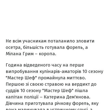
Не всім учасникам поталанило зловити
осетра, більшість готувала форель, а
Мілана Грим – коропа.
Година відведеного часу на перше
випробування кулінарів-аматорів 10 сезону
"Мастер Шеф" промайнула миттєво.
Першою зі своєю стравою на вердикт до
суддів 10 сезону "Мастер Шеф" пішла
капітан поліції – Катерина Дем'янова.
Дівчина приготувала річкову форель, яку
вона маринувала в устричному соусі, з