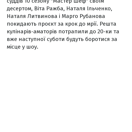
суддів 10 сезону "Мастер Шеф" своїм
десертом, Віта Ражба, Наталя Ільченко,
Наталя Литвинова і Марго Рубанова
покидають проєкт за крок до мрії. Решта
кулінарів-аматорів потрапили до 20-ки та
вже наступної суботи будуть боротися за
місце у шоу.