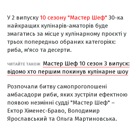
У 2 випуску
10 сезону "Мастер Шеф"
30-ка
найкращих кулінарів-аматорів буде
змагатись за місце у кулінарному проєкті у
трьох попередньо обраних категоріях:
риба, м'ясо та десерти.
Мастер Шеф 10 сезон 3 випуск:
ЧИТАЙТЕ ТАКОЖ
відомо хто першим покинув кулінарне шоу
Розпочали битву самопроголошені
амбасадори риби, яких зустріли ефектною
появою незмінні судді "Мастер Шеф" –
Ектор Хіменес-Браво, Володимир
Ярославський та Ольга Мартиновська.