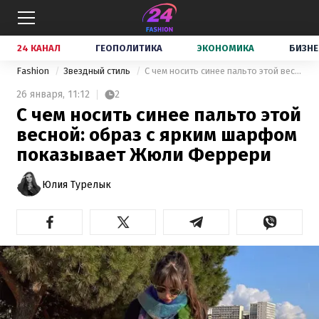
24 КАНАЛ
ГЕОПОЛИТИКА
ЭКОНОМИКА
БИЗНЕ
Fashion
Звездный стиль
С чем носить синее пальто этой весной: образ с ярким шарфом показывает Жюли Феррери
26 января,
11:12
2
С чем носить синее пальто этой
весной: образ с ярким шарфом
показывает Жюли Феррери
Юлия Турелык