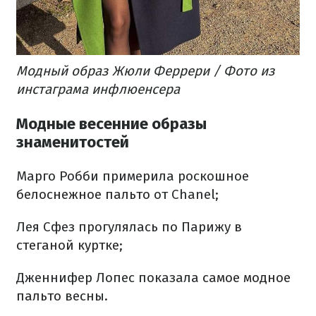
Модный образ Жюли Феррери / Фото из
инстаграма инфлюенсера
Модные весенние образы
знаменитостей
Марго Робби примерила роскошное
белоснежное пальто
от Chanel;
Лея Сфез прогулялась по Парижу
в
стеганой куртке
;
Дженнифер Лопес показала
самое модное
пальто
весны.