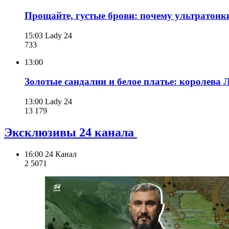
Прощайте, густые брови: почему ультратонки
15:03
Lady 24
733
13:00
Золотые сандалии и белое платье: королева 
13:00
Lady 24
13 179
Эксклюзивы 24 канала
16:00
24 Канал
2 507
1