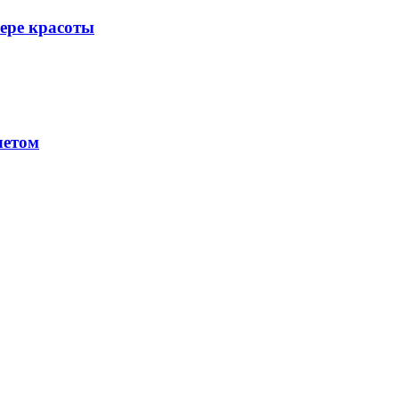
фере красоты
летом