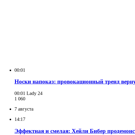
00:01
Носки напоказ: провокационный тренд верн
00:01
Lady 24
1 060
7 августа
14:17
Эффектная и смелая: Хейли Бибер продемонст