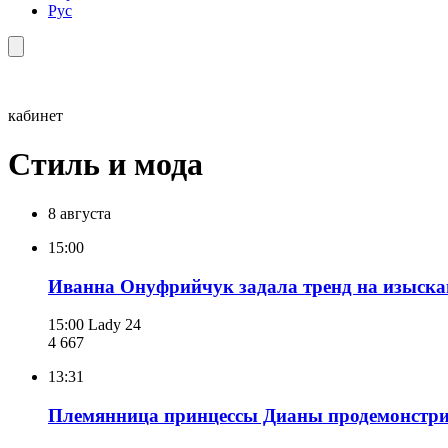
Рус
кабинет
Стиль и мода
8 августа
15:00
Иванна Онуфрийчук задала тренд на изыскан
15:00
Lady 24
4 667
13:31
Племянница принцессы Дианы продемонстрир