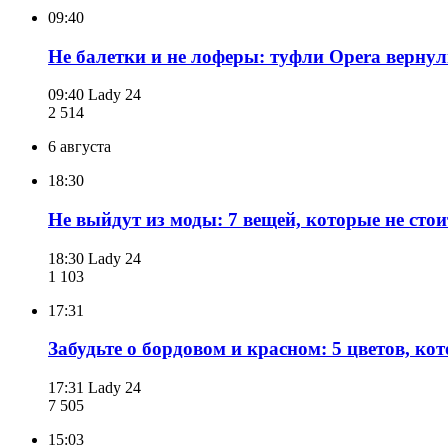
09:40
Не балетки и не лоферы: туфли Opera вернул
09:40
Lady 24
2 514
6 августа
18:30
Не выйдут из моды: 7 вещей, которые не сто
18:30
Lady 24
1 103
17:31
Забудьте о бордовом и красном: 5 цветов, ко
17:31
Lady 24
7 505
15:03