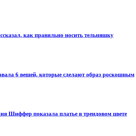
ассказал, как правильно носить тельняшку
азвала 6 вещей, которые сделают образ роскошным
дия Шиффер показала платье в трендовом цвете