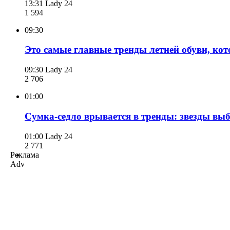
13:31
Lady 24
1 594
09:30
Это самые главные тренды летней обуви, ко
09:30
Lady 24
2 706
01:00
Сумка-седло врывается в тренды: звезды выб
01:00
Lady 24
2 771
Реклама
Adv