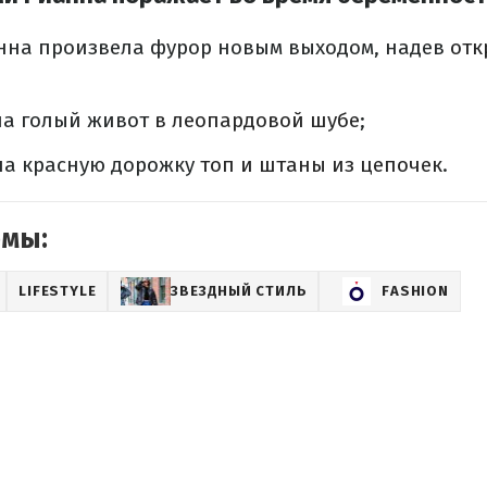
нна произвела фурор новым выходом, надев
отк
ла голый живот
в леопардовой шубе
;
на красную дорожку
топ и штаны из цепочек
.
емы:
LIFESTYLE
ЗВЕЗДНЫЙ СТИЛЬ
FASHION