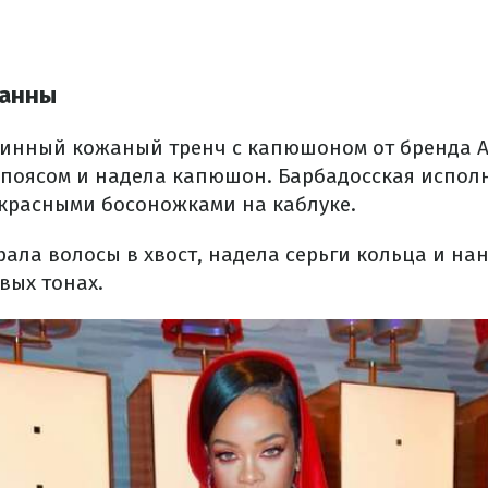
ианны
инный кожаный тренч с капюшоном от бренда Al
 поясом и надела капюшон. Барбадосская испо
красными босоножками на каблуке.
ала волосы в хвост, надела серьги кольца и на
вых тонах.