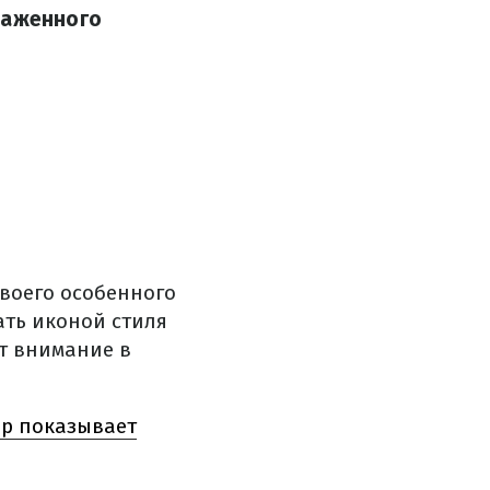
наженного
воего особенного
ать иконой стиля
т внимание в
ер показывает