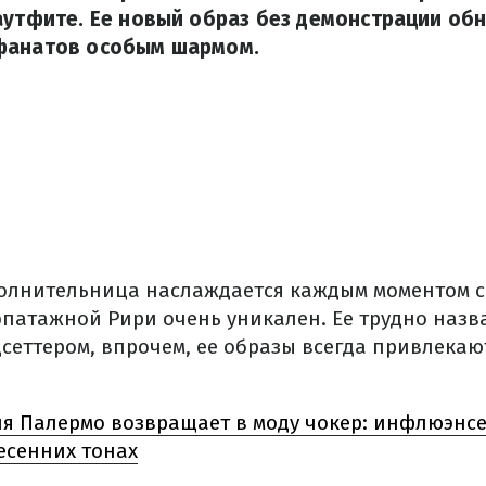
аутфите. Ее новый образ без демонстрации об
фанатов особым шармом.
олнительница наслаждается каждым моментом с
эпатажной Рири очень уникален. Ее трудно назв
сеттером, впрочем, ее образы всегда привлекаю
я Палермо возвращает в моду чокер: инфлюэнс
есенних тонах