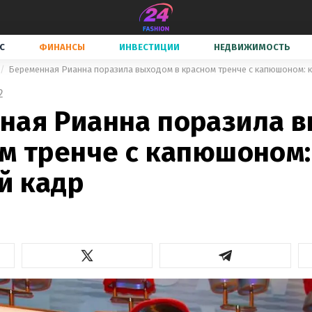
С
ФИНАНСЫ
ИНВЕСТИЦИИ
НЕДВИЖИМОСТЬ
Беременная Рианна поразила выходом в красном тренче с капюшоном: 
2
ная Рианна поразила 
ом тренче с капюшоном:
й кадр