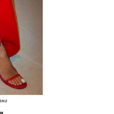
ама
ти