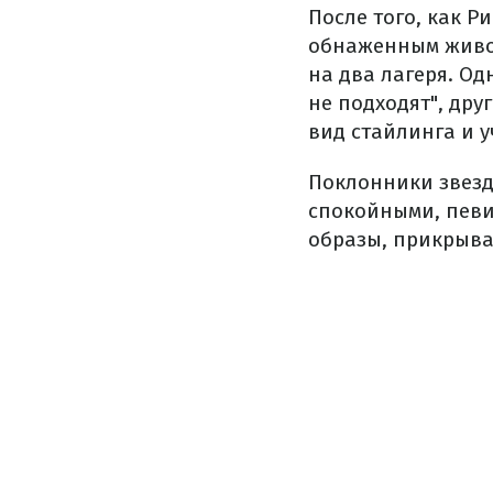
После того, как Р
обнаженным живо
на два лагеря. О
не подходят", др
вид стайлинга и у
Поклонники звезд
спокойными, певиц
образы, прикрыв