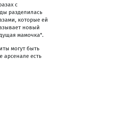
разах с
ды разделилась
азами, которые ей
казывает новый
удущая мамочка".
иты могут быть
е арсенале есть