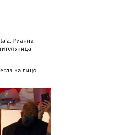
aia. Рианна
лнительница
несла на лицо