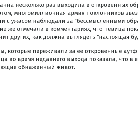
ианна несколько раз выходила в откровенных об
том, многомиллионная армия поклонников звез
дни с ужасом наблюдали за "бессмысленными обр
угие же отмечали в комментариях, что певица по
чит других, как должна выглядеть "настоящая б
ы, которые переживали за ее откровенные аутф
а во время недавнего выхода показала, что в е
ающие обнаженный живот.