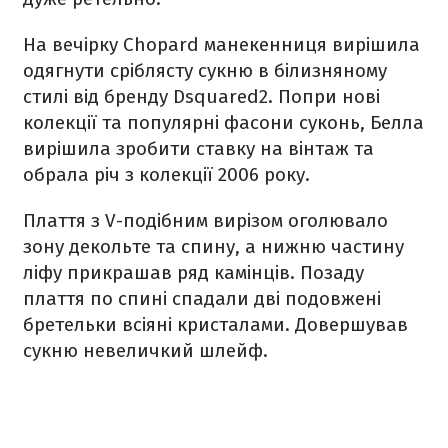
На вечірку Chopard манекенниця вирішила
одягнути сріблясту сукню в білизняному
стилі від бренду Dsquared2. Попри нові
колекції та популярні фасони суконь, Белла
вирішила зробити ставку на вінтаж та
обрала річ з колекції 2006 року.
Плаття з V-подібним вирізом оголювало
зону декольте та спину, а нижню частину
ліфу прикрашав ряд камінців. Позаду
плаття по спині спадали дві подовжені
бретельки всіяні кристалами. Довершував
сукню невеличкий шлейф.