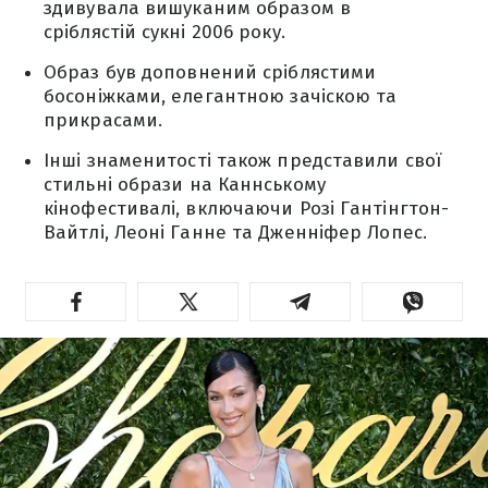
здивувала вишуканим образом в
сріблястій сукні 2006 року.
Образ був доповнений сріблястими
босоніжками, елегантною зачіскою та
прикрасами.
Інші знаменитості також представили свої
стильні образи на Каннському
кінофестивалі, включаючи Розі Гантінгтон-
Вайтлі, Леоні Ганне та Дженніфер Лопес.