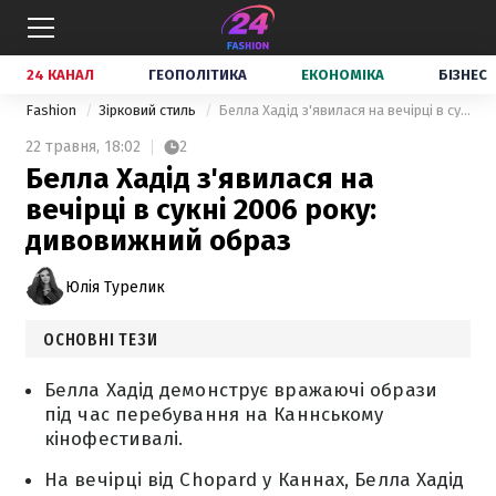
24 КАНАЛ
ГЕОПОЛІТИКА
ЕКОНОМІКА
БІЗНЕС
Fashion
Зірковий стиль
Белла Хадід з'явилася на вечірці в сукні 2006 року: дивовижний образ
22 травня,
18:02
2
Белла Хадід з'явилася на
вечірці в сукні 2006 року:
дивовижний образ
Юлія Турелик
ОСНОВНІ ТЕЗИ
Белла Хадід демонструє вражаючі образи
під час перебування на Каннському
кінофестивалі.
На вечірці від Chopard у Каннах, Белла Хадід