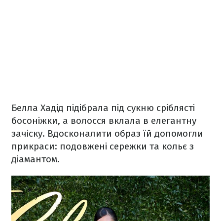
Белла Хадід підібрала під сукню сріблясті
босоніжки, а волосся вклала в елегантну
зачіску. Вдосконалити образ їй допомогли
прикраси: подовжені сережки та кольє з
діамантом.