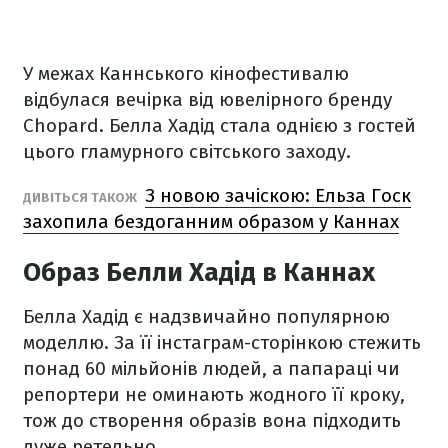
У межах Каннського кінофестивалю
відбулася вечірка від ювелірного бренду
Chopard. Белла Хадід стала однією з гостей
цього гламурного світського заходу.
З новою зачіскою: Ельза Госк
ДИВІТЬСЯ ТАКОЖ
захопила бездоганним образом у Каннах
Образ Белли Хадід в Каннах
Белла Хадід є надзвичайно популярною
моделлю. За її інстаграм-сторінкою стежить
понад 60 мільйонів людей, а папараці чи
репортери не оминають жодного її кроку,
тож до створення образів вона підходить
дуже ретельно.