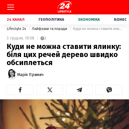
24 КАНАЛ
ГЕОПОЛІТИКА
ЕКОНОМІКА
БІЗНЕС
Lifestyle 24
Лайфхаки та поради
Куди не можна ставити ялинку: біля цих речей дерево швидко обсиплеться
3 грудня,
10:58
2
Куди не можна ставити ялинку:
біля цих речей дерево швидко
обсиплеться
Марія Примич